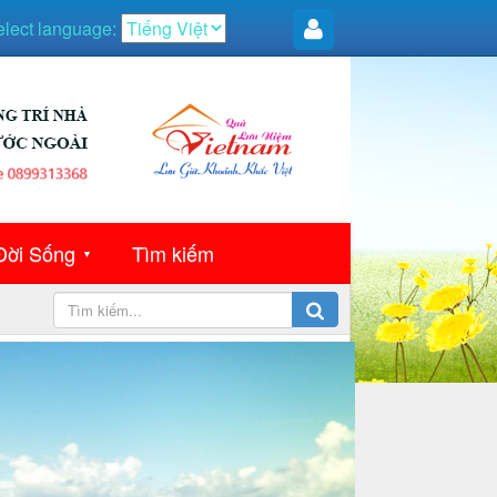
elect language:
Đời Sống
Tìm kiếm
▼