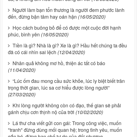
Người làm bạn tổn thương là người đem phước lành
đến, đừng bận tâm hay oán hận
(16/05/2020)
Học cách buông bỏ để có được một cuộc đời hạnh
phúc, bình yên
(16/05/2020)
Tiền là gì? Nhà là gì? Xe là gì? Hầu hết chúng ta đều
đã có cái nhìn sai lệch
(12/04/2020)
Nhân quả không mơ hồ, thiện ác tất có báo
(11/04/2020)
“Lúc ốm đau mong cầu sức khỏe, lúc ly biệt biết trân
trọng thời gian, lúc sa cơ hiểu được lòng người”
(27/03/2020)
Khi lòng người không còn có đạo, thế gian sẽ phải
gánh chịu cơn thịnh nộ của trời
(10/02/2020)
Lá thư cha viết gửi con gái: Trong công việc, muốn
"tranh" đừng dùng mối quan hệ; trong tình yêu, muốn
gắn bó, đừng hạn chế tự do của đối phương