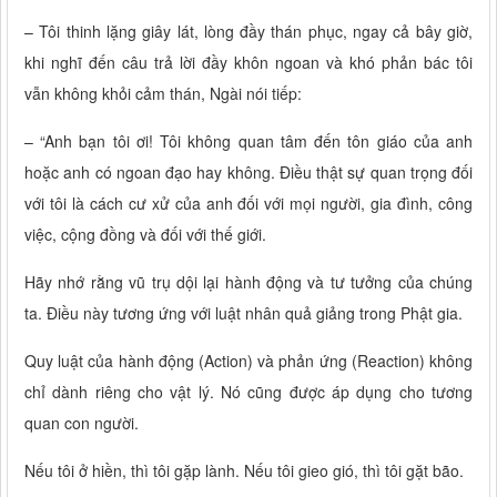
– Tôi thinh lặng giây lát, lòng đầy thán phục, ngay cả bây giờ,
khi nghĩ đến câu trả lời đầy khôn ngoan và khó phản bác tôi
vẫn không khỏi cảm thán, Ngài nói tiếp:
– “Anh bạn tôi ơi! Tôi không quan tâm đến tôn giáo của anh
hoặc anh có ngoan đạo hay không. Điều thật sự quan trọng đối
với tôi là cách cư xử của anh đối với mọi người, gia đình, công
việc, cộng đồng và đối với thế giới.
Hãy nhớ rằng vũ trụ dội lại hành động và tư tưởng của chúng
ta. Điều này tương ứng với luật nhân quả giảng trong Phật gia.
Quy luật của hành động (Action) và phản ứng (Reaction) không
chỉ dành riêng cho vật lý. Nó cũng được áp dụng cho tương
quan con người.
Nếu tôi ở hiền, thì tôi gặp lành. Nếu tôi gieo gió, thì tôi gặt bão.