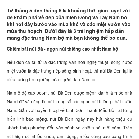
Từ tháng 5 đến tháng 8 là khoảng thời gian tuyệt vời
để khám phá vẻ đẹp của miền Đông và Tây Nam bộ,
khi nơi đây bước vào mùa khô và các miệt vườn vào
mùa thu hoạch. Dưới đây là 3 trải nghiệm hấp dẫn
mang đặc trưng Nam bộ mà bạn không thể bỏ qua.
Chiêm bái núi Bà - ngọn núi thiêng cao nhất Nam bộ
Nếu đờn ca tài tử là đặc trưng văn hoá nghệ thuật, sông nước
miệt vườn là đặc trưng nếp sống sinh hoạt, thì núi Bà Đen lại là
biểu tượng tín ngưỡng của người dân Nam bộ.
Nằm ở độ cao 986m, núi Bà Đen được mệnh danh là “nóc nhà
Nam bộ” và cũng là một trong số các ngọn núi thiêng nhất nước
Nam. Gắn với huyền thoại về Linh Sơn Thánh Mẫu Bồ Tát từng
hiển linh báo mộng, núi Bà Đen ngày nay hút hàng triệu du
khách thập phương đến vãn cảnh và chiêm bái mỗi năm. Trên
núi hiện có nhiều chùa, am, động, miếu cùng các công trình