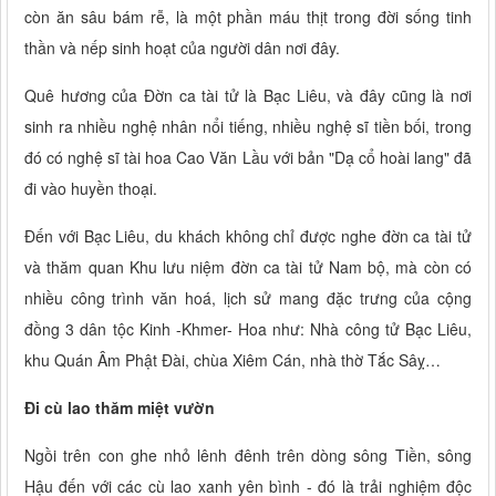
còn ăn sâu bám rễ, là một phần máu thịt trong đời sống tinh
thần và nếp sinh hoạt của người dân nơi đây.
Quê hương của Đờn ca tài tử là Bạc Liêu, và đây cũng là nơi
sinh ra nhiều nghệ nhân nổi tiếng, nhiều nghệ sĩ tiền bối, trong
đó có nghệ sĩ tài hoa Cao Văn Lầu với bản "Dạ cổ hoài lang" đã
đi vào huyền thoại.
Đến với Bạc Liêu, du khách không chỉ được nghe đờn ca tài tử
và thăm quan Khu lưu niệm đờn ca tài tử Nam bộ, mà còn có
nhiều công trình văn hoá, lịch sử mang đặc trưng của cộng
đồng 3 dân tộc Kinh -Khmer- Hoa như: Nhà công tử Bạc Liêu,
khu Quán Âm Phật Đài, chùa Xiêm Cán, nhà thờ Tắc Sâỵ…
Đi cù lao thăm miệt vườn
Ngồi trên con ghe nhỏ lênh đênh trên dòng sông Tiền, sông
Hậu đến với các cù lao xanh yên bình - đó là trải nghiệm độc