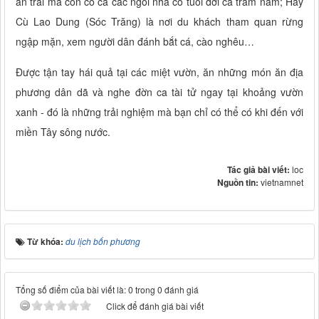
ăn trái mà còn có cả các ngôi nhà cổ tuổi đời cả trăm năm; Hay
Cù Lao Dung (Sóc Trăng) là nơi du khách tham quan rừng
ngập mặn, xem người dân đánh bắt cá, cào nghêu…
Được tận tay hái quả tại các miệt vườn, ăn những món ăn địa
phương dân dã và nghe đờn ca tài tử ngay tại khoảng vườn
xanh - đó là những trải nghiệm mà bạn chỉ có thể có khi đến với
miền Tây sông nước.
Tác giả bài viết:
loc
Nguồn tin:
vietnamnet
Từ khóa:
du lịch bốn phương
Tổng số điểm của bài viết là: 0 trong 0 đánh giá
Click để đánh giá bài viết