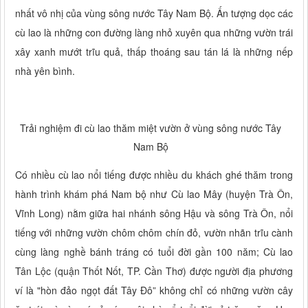
nhất vô nhị của vùng sông nước Tây Nam Bộ. Ấn tượng dọc các
cù lao là những con đường làng nhỏ xuyên qua những vườn trái
xây xanh mướt trĩu quả, thấp thoáng sau tán lá là những nếp
nhà yên bình.
Trải nghiệm đi cù lao thăm miệt vườn ở vùng sông nước Tây
Nam Bộ
Có nhiều cù lao nổi tiếng được nhiều du khách ghé thăm trong
hành trình khám phá Nam bộ như Cù lao Mây (huyện Trà Ôn,
Vĩnh Long) nằm giữa hai nhánh sông Hậu và sông Trà Ôn, nổi
tiếng với những vườn chôm chôm chín đỏ, vườn nhãn trĩu cành
cùng làng nghề bánh tráng có tuổi đời gần 100 năm; Cù lao
Tân Lộc (quận Thốt Nốt, TP. Cần Thơ) được người địa phương
ví là "hòn đảo ngọt đất Tây Đô” không chỉ có những vườn cây