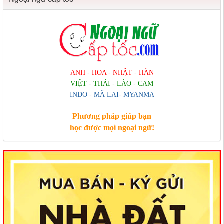
ANH - HOA - NHẬT - HÀN
VIỆT - THÁI - LÀO - CAM
INDO - MÃ LAI- MYANMA
Phương pháp giúp bạn
học được mọi ngoại ngữ!