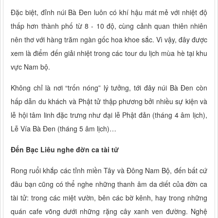
Đặc biệt, đỉnh núi Bà Đen luôn có khí hậu mát mẻ với nhiệt độ
thấp hơn thành phố từ 8 - 10 độ, cùng cảnh quan thiên nhiên
nên thơ với hàng trăm ngàn gốc hoa khoe sắc. Vì vậy, đây được
xem là điểm đến giải nhiệt trong các tour du lịch mùa hè tại khu
vực Nam bộ.
Không chỉ là nơi “trốn nóng” lý tưởng, tới đây núi Bà Đen còn
hấp dẫn du khách và Phật tử thập phương bởi nhiều sự kiện và
lễ hội tâm linh đặc trưng như đại lễ Phật đản (tháng 4 âm lịch),
Lễ Vía Bà Đen (tháng 5 âm lịch)…
Đến Bạc Liêu nghe đờn ca tài tử
Rong ruổi khắp các tỉnh miền Tây và Đông Nam Bộ, đến bất cứ
đâu bạn cũng có thể nghe những thanh âm da diết của đờn ca
tài tử: trong các miệt vườn, bên các bờ kênh, hay trong những
quán cafe võng dưới những rặng cây xanh ven đường. Nghệ