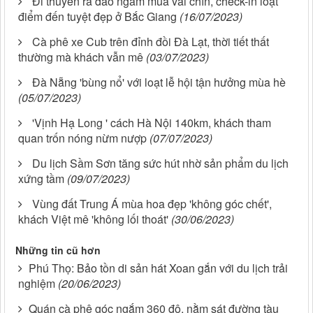
Đi thuyền ra đảo ngắm mùa vải chín, check-in loạt
điểm đến tuyệt đẹp ở Bắc Giang
(16/07/2023)
Cà phê xe Cub trên đỉnh đồi Đà Lạt, thời tiết thất
thường mà khách vẫn mê
(03/07/2023)
Đà Nẵng 'bùng nổ' với loạt lễ hội tận hưởng mùa hè
(05/07/2023)
'Vịnh Hạ Long ' cách Hà Nội 140km, khách tham
quan trốn nóng nừm nượp
(07/07/2023)
Du lịch Sầm Sơn tăng sức hút nhờ sản phẩm du lịch
xứng tầm
(09/07/2023)
Vùng đất Trung Á mùa hoa đẹp 'không góc chết',
khách Việt mê 'không lối thoát'
(30/06/2023)
Những tin cũ hơn
Phú Thọ: Bảo tồn di sản hát Xoan gắn với du lịch trải
nghiệm
(20/06/2023)
Quán cà phê góc ngắm 360 độ, nằm sát đường tàu