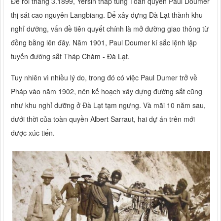
Để rồi tháng 3.1899, Yersin tháp tùng Toàn quyền Paul Doumer
thị sát cao nguyên Langbiang. Để xây dựng Đà Lạt thành khu
nghỉ dưỡng, vấn đề tiên quyết chính là mở đường giao thông từ
đồng bằng lên đây. Năm 1901, Paul Doumer kí sắc lệnh lập
tuyến đường sắt Tháp Chàm - Đà Lạt.
Tuy nhiên vì nhiều lý do, trong đó có việc Paul Dumer trở về
Pháp vào năm 1902, nên kế hoạch xây dựng đường sắt cũng
như khu nghỉ dưỡng ở Đà Lạt tạm ngưng. Và mãi 10 năm sau,
dưới thời của toàn quyền Albert Sarraut, hai dự án trên mới
được xúc tiến.