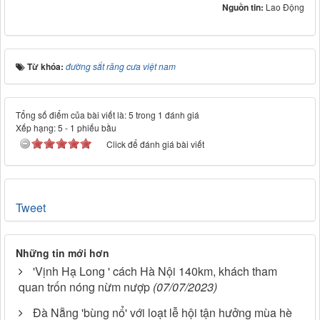
Nguồn tin:
Lao Động
Từ khóa:
đường sắt răng cưa việt nam
Tổng số điểm của bài viết là: 5 trong 1 đánh giá
Xếp hạng:
5
-
1
phiếu bầu
Click để đánh giá bài viết
Tweet
Những tin mới hơn
'Vịnh Hạ Long ' cách Hà Nội 140km, khách tham
quan trốn nóng nừm nượp
(07/07/2023)
Đà Nẵng 'bùng nổ' với loạt lễ hội tận hưởng mùa hè