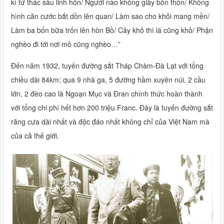
kì tử thác sâu linh hồn/ Người nào không giấy bổn thôn/ Không
hình căn cước bắt dồn lên quan/ Làm sao cho khỏi mang mền/
Làm ba bốn bữa trốn lên hòn Bồ/ Cây khô thì lá cũng khô/ Phận
nghèo đi tới nơi mô cũng nghèo…”
Đến năm 1932, tuyến đường sắt Tháp Chàm-Đà Lạt với tổng
chiều dài 84km; qua 9 nhà ga, 5 đường hầm xuyên núi, 2 cầu
lớn, 2 đèo cao là Ngoạn Mục và Đran chính thức hoàn thành
với tổng chi phí hết hơn 200 triệu Franc. Đây là tuyến đường sắt
răng cưa dài nhất và độc đáo nhất không chỉ của Việt Nam mà
của cả thế giới.