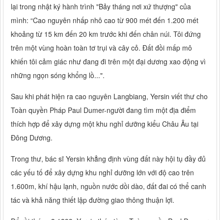
lại trong nhật ký hành trình "Bảy tháng nơi xứ thượng" của
mình: “Cao nguyên nhấp nhô cao từ 900 mét đến 1.200 mét
khoảng từ 15 km đến 20 km trước khi đến chân núi. Tôi đứng
trên một vùng hoàn toàn tơ trụi và cây cỏ. Đất đồi mấp mô
khiến tôi cảm giác như đang đi trên một đại dương xao động vì
những ngọn sóng khổng lồ...".
Sau khi phát hiện ra cao nguyên Langbiang, Yersin viết thư cho
Toàn quyền Pháp Paul Dumer-người đang tìm một địa điểm
thích hợp để xây dựng một khu nghỉ dưỡng kiểu Châu Âu tại
Đông Dương.
Trong thư, bác sĩ Yersin khẳng định vùng đất này hội tụ đầy đủ
các yếu tố để xây dựng khu nghỉ dưỡng lớn với độ cao trên
1.600m, khí hậu lạnh, nguồn nước dồi dào, đất đai có thể canh
tác và khả năng thiết lập đường giao thông thuận lợi.