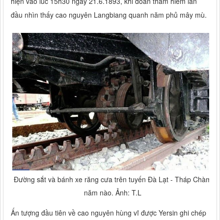
hiện vào lúc 15h30 ngày 21.6.1893, khi đoàn thám hiểm lần
đầu nhìn thấy cao nguyên Langbiang quanh năm phủ mây mù.
Đường sắt và bánh xe răng cưa trên tuyến Đà Lạt - Tháp Chàm
năm nào. Ảnh: T.L
Ấn tượng đầu tiên về cao nguyên hùng vĩ được Yersin ghi chép