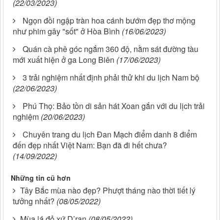
(22/03/2023)
Ngọn đồi ngập tràn hoa cánh bướm đẹp thơ mộng
như phim gây "sốt" ở Hòa Bình
(16/06/2023)
Quán cà phê góc ngắm 360 độ, nằm sát đường tàu
mới xuất hiện ở ga Long Biên
(17/06/2023)
3 trải nghiệm nhất định phải thử khi du lịch Nam bộ
(22/06/2023)
Phú Thọ: Bảo tồn di sản hát Xoan gắn với du lịch trải
nghiệm
(20/06/2023)
Chuyên trang du lịch Đan Mạch điểm danh 8 điểm
đến đẹp nhất Việt Nam: Bạn đã đi hết chưa?
(14/09/2022)
Những tin cũ hơn
Tây Bắc mùa nào đẹp? Phượt tháng nào thời tiết lý
tưởng nhất?
(08/05/2022)
Mùa lá đỏ xứ D’ran
(08/05/2022)