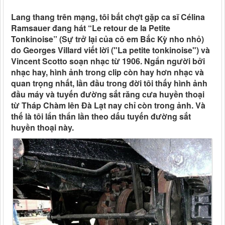
Lang thang trên mạng, tôi bất chợt gặp ca sĩ Célina
Ramsauer đang hát “Le retour de la Petite
Tonkinoise” (Sự trở lại của cô em Bắc Kỳ nho nhỏ)
do Georges Villard viết lời ("La petite tonkinoise") và
Vincent Scotto soạn nhạc từ 1906. Ngẩn người bởi
nhạc hay, hình ảnh trong clip còn hay hơn nhạc và
quan trọng nhất, lần đầu trong đời tôi thấy hình ảnh
đầu máy và tuyến đường sắt răng cưa huyền thoại
từ Tháp Chàm lên Đà Lạt nay chỉ còn trong ảnh. Và
thế là tôi lẩn thẩn lần theo dấu tuyến đường sắt
huyền thoại này.