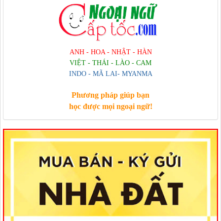
ANH - HOA - NHẬT - HÀN
VIỆT - THÁI - LÀO - CAM
INDO - MÃ LAI- MYANMA
Phương pháp giúp bạn
học được mọi ngoại ngữ!