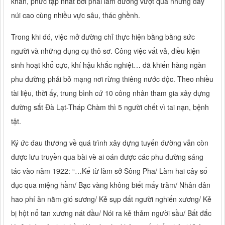
khăn, phức tạp nhất bởi phải làm đường vượt qua những dãy
núi cao cùng nhiều vực sâu, thác ghềnh.
Trong khi đó, việc mở đường chỉ thực hiện bằng bằng sức
người và những dụng cụ thô sơ. Công việc vất vả, điều kiện
sinh hoạt khổ cực, khí hậu khắc nghiệt… đã khiến hàng ngàn
phu đường phải bỏ mạng nơi rừng thiêng nước độc. Theo nhiều
tài liệu, thời ấy, trung bình cứ 10 công nhân tham gia xây dựng
đường sắt Đà Lạt-Tháp Chàm thì 5 người chết vì tai nạn, bệnh
tật.
Ký ức đau thương về quá trình xây dựng tuyến đường vẫn còn
được lưu truyền qua bài vè ai oán được các phu đường sáng
tác vào năm 1922: “…Kể từ làm sở Sông Pha/ Làm hai cây số
đục qua miệng hầm/ Bạc vàng không biết mấy trăm/ Nhân dân
hao phí ăn nằm gió sương/ Kẻ sụp đất người nghiến xương/ Kẻ
bị hột nổ tan xương nát đầu/ Nói ra kẻ thảm người sầu/ Bất đắc