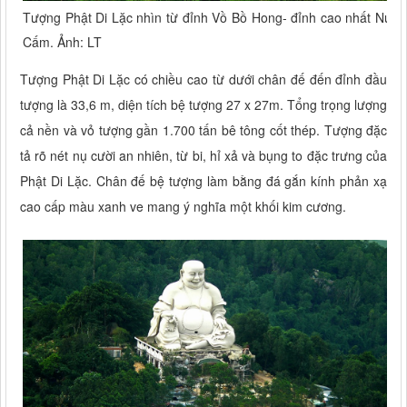
Tượng Phật Di Lặc nhìn từ đỉnh Vồ Bồ Hong- đỉnh cao nhất Núi
Cấm. Ảnh: LT
Tượng Phật Di Lặc có chiều cao từ dưới chân đế đến đỉnh đầu
tượng là 33,6 m, diện tích bệ tượng 27 x 27m. Tổng trọng lượng
cả nền và vỏ tượng gần 1.700 tấn bê tông cốt thép. Tượng đặc
tả rõ nét nụ cười an nhiên, từ bi, hỉ xả và bụng to đặc trưng của
Phật Di Lặc. Chân đế bệ tượng làm bằng đá gắn kính phản xạ
cao cấp màu xanh ve mang ý nghĩa một khối kim cương.