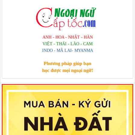
ANH - HOA - NHẬT - HÀN
VIỆT - THÁI - LÀO - CAM
INDO - MÃ LAI- MYANMA
Phương pháp giúp bạn
học được mọi ngoại ngữ!