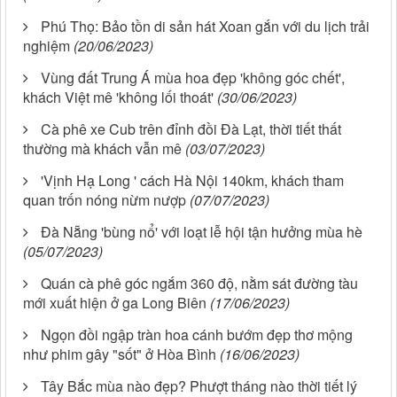
Phú Thọ: Bảo tồn di sản hát Xoan gắn với du lịch trải
nghiệm
(20/06/2023)
Vùng đất Trung Á mùa hoa đẹp 'không góc chết',
khách Việt mê 'không lối thoát'
(30/06/2023)
Cà phê xe Cub trên đỉnh đồi Đà Lạt, thời tiết thất
thường mà khách vẫn mê
(03/07/2023)
'Vịnh Hạ Long ' cách Hà Nội 140km, khách tham
quan trốn nóng nừm nượp
(07/07/2023)
Đà Nẵng 'bùng nổ' với loạt lễ hội tận hưởng mùa hè
(05/07/2023)
Quán cà phê góc ngắm 360 độ, nằm sát đường tàu
mới xuất hiện ở ga Long Biên
(17/06/2023)
Ngọn đồi ngập tràn hoa cánh bướm đẹp thơ mộng
như phim gây "sốt" ở Hòa Bình
(16/06/2023)
Tây Bắc mùa nào đẹp? Phượt tháng nào thời tiết lý