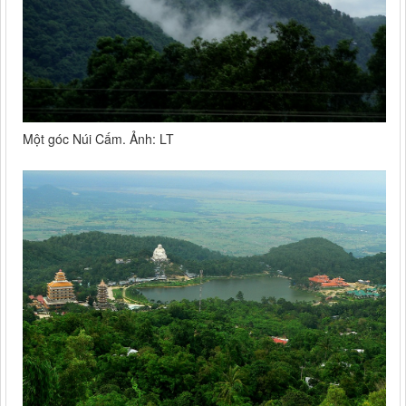
Một góc Núi Cấm. Ảnh: LT