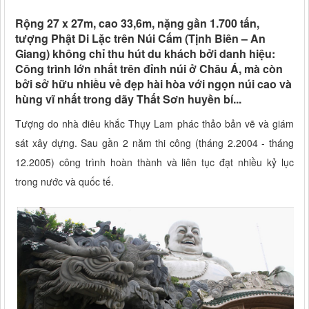
Rộng 27 x 27m, cao 33,6m, nặng gần 1.700 tấn,
tượng Phật Di Lặc trên Núi Cấm (Tịnh Biên – An
Giang) không chỉ thu hút du khách bởi danh hiệu:
Công trình lớn nhất trên đỉnh núi ở Châu Á, mà còn
bởi sở hữu nhiều vẻ đẹp hài hòa với ngọn núi cao và
hùng vĩ nhất trong dãy Thất Sơn huyền bí...
Tượng do nhà điêu khắc Thụy Lam phác thảo bản vẽ và giám
sát xây dựng. Sau gần 2 năm thi công (tháng 2.2004 - tháng
12.2005) công trình hoàn thành và liên tục đạt nhiều kỷ lục
trong nước và quốc tế.