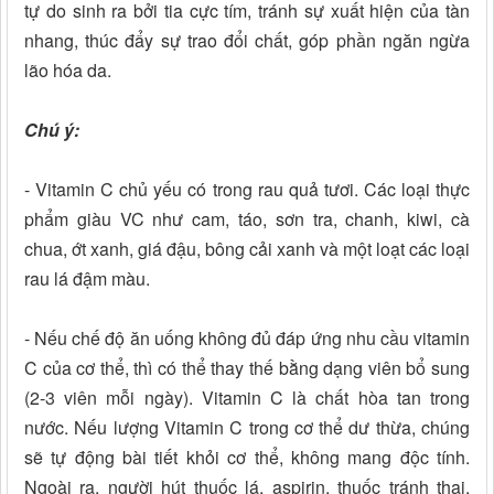
tự do sinh ra bởi tia cực tím, tránh sự xuất hiện của tàn
nhang, thúc đẩy sự trao đổi chất, góp phần ngăn ngừa
lão hóa da.
Chú ý:
- Vitamin C chủ yếu có trong rau quả tươi. Các loại thực
phẩm giàu VC như cam, táo, sơn tra, chanh, kiwi, cà
chua, ớt xanh, giá đậu, bông cải xanh và một loạt các loại
rau lá đậm màu.
- Nếu chế độ ăn uống không đủ đáp ứng nhu cầu vitamin
C của cơ thể, thì có thể thay thế bằng dạng viên bổ sung
(2-3 viên mỗi ngày). Vitamin C là chất hòa tan trong
nước. Nếu lượng Vitamin C trong cơ thể dư thừa, chúng
sẽ tự động bài tiết khỏi cơ thể, không mang độc tính.
Ngoài ra, người hút thuốc lá, aspirin, thuốc tránh thai,