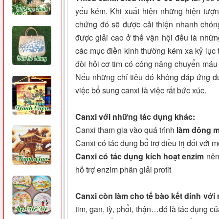
yếu kém. Khi xuất hiện những hiện tượng
chứng đó sẽ được cải thiện nhanh chón
được giải cao ở thế vận hội đều là nh
các mục điền kinh thường kém xa kỷ lục t
đòi hỏi cơ tim có công năng chuyển máu 
Nếu những chỉ tiêu đó không đáp ứng đư
việc bổ sung canxi là việc rất bức xúc.
Canxi với những tác dụng khác:
Canxi tham gia vào quá trình
làm đông 
Canxi có tác dụng bổ trợ điều trị đối với
Canxi có tác dụng kích hoạt enzim
nên
hỗ trợ enzim phân giải protit
Canxi còn làm cho tế bào kết dính với
tim, gan, tỳ, phổi, thận…đó là tác dụng củ