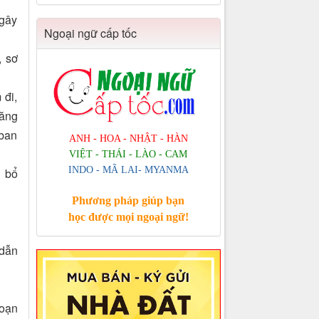
 gây
Ngoại ngữ cấp tốc
, sơ
 đi,
năng
 ban
ANH - HOA - NHẬT - HÀN
VIỆT - THÁI - LÀO - CAM
INDO - MÃ LAI- MYANMA
n bổ
Phương pháp giúp bạn
học được mọi ngoại ngữ!
 dẫn
loạn