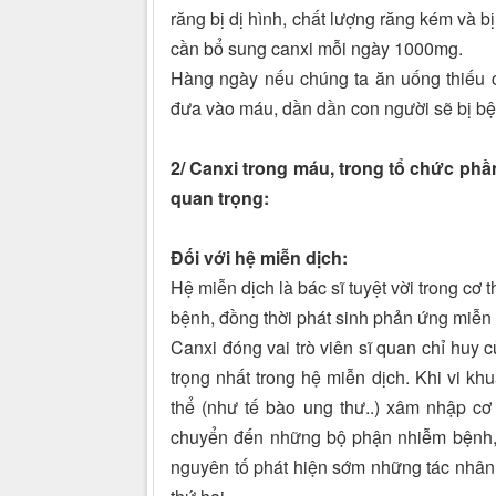
răng bị dị hình, chất lượng răng kém và bị
cần bổ sung canxi mỗi ngày 1000mg.
Hàng ngày nếu chúng ta ăn uống thiếu ca
đưa vào máu, dần dần con người sẽ bị b
2/ Canxi trong máu, trong tổ chức ph
quan trọng:
Đối với hệ miễn dịch
:
Hệ miễn dịch là bác sĩ tuyệt vời trong cơ 
bệnh, đồng thời phát sinh phản ứng miễn
Canxi đóng vai trò viên sĩ quan chỉ huy 
trọng nhất trong hệ miễn dịch. Khi vi khu
thể (như tế bào ung thư..) xâm nhập cơ t
chuyển đến những bộ phận nhiễm bệnh, b
nguyên tố phát hiện sớm những tác nhân g