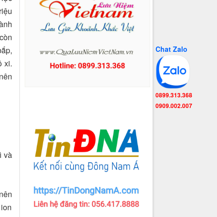
riệu
dành
…còn
Chat Zalo
bắp,
 xi.
 nên
0899.313.368
0909.002.007
ì và
 nên
 ion