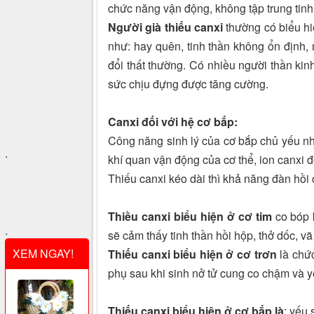
chức năng vận động, không tập trung tinh
Người già thiếu canxi
thường có biểu hiệ
như: hay quên, tinh thần không ổn định, 
đổi thất thường. Có nhiều người thần ki
sức chịu đựng được tăng cường.
Canxi đối với hệ cơ bắp:
Công năng sinh lý của cơ bắp chủ yếu nh
.
khí quan vận động của cơ thể, ion canxi đ
Thiếu canxi kéo dài thì khả năng đàn hồi
Thiều canxi biểu hiện ở cơ tim
co bóp 
.
sẽ cảm thấy tinh thần hồi hộp, thở dốc, vã
XEM NGAY!
Thiếu canxi biểu hiện ở cơ trơn
là chức
phụ sau khi sinh nở tử cung co chậm và 
Thiếu canxi biểu hiện ở cơ bắp là
: yếu 