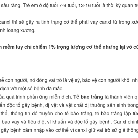
 sâu răng. Trẻ em ở độ tuổi 7-9 tuổi, 13-16 tuổi là thời kỳ quan t
nxi thì sẽ gây ra tình trạng cơ thể phải vay canxi từ trong x
ệnh loãng xương.
ần mềm tuy chỉ chiếm 1% trọng lượng cơ thể nhưng lại vô 
thể con người, nó đóng vai trò là vệ sỹ, bảo vệ con người khỏi n
 dịch với một số bệnh đã mắc.
của quá trình phản ứng miễn dịch.
Tế bào trắng
là thành viên 
ẩn độc tố gây bệnh, dị vật và vật chất dị thường sản sinh tron
hể, thông tin đó truyền cho tế bào trắng, tế bào trắng lập tứ
ao vây và tiêu diệt vi khuẩn và độc tố gây bệnh. Canxi chín
ây bệnh xâm nhập vào cơ thể vì canxi giữ vai trò sứ giả thông