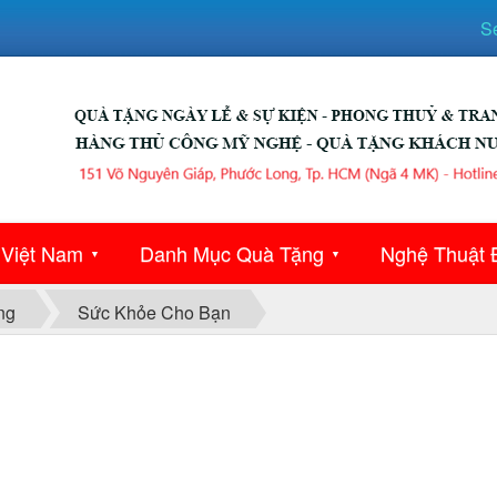
S
 Việt Nam
Danh Mục Quà Tặng
Nghệ Thuật 
▼
▼
ng
Sức Khỏe Cho Bạn