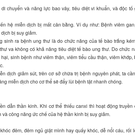
 di chuyển và năng lực bao vây, tiêu diệt vi khuẩn, và độc tố
đến hệ miễn dịch bị mất cân bằng. Ví dụ như: Bệnh viêm gan
 dịch bị suy giảm.
 sinh ra bệnh ung thư là do chức năng của tế bào trắng kém
thư va không có khả năng tiêu diệt tế bào ung thư. Do chức 
 hại, sinh bệnh như viêm thận, viêm tiểu cầu thận, viêm khớp,
c.
 dịch giảm sút, trên cơ sở chữa trị bệnh nguyên phát, ta cầ
ng miễn dịch cho cơ thể sẽ đẩy lùi bệnh tật nhanh chóng.
yền dẫn thần kinh. Khi cơ thể thiếu canxi thì hoạt động truyền
 và công năng ức chế của hệ thần kinh bị suy giảm.
 khóc đêm, đêm ngủ giật mình hay quấy khóc, dễ nổi cáu, rối 