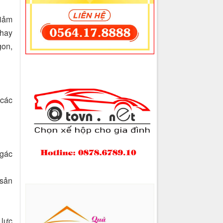
giảm
thay
gon,
 các
 gác
 sản
 lực