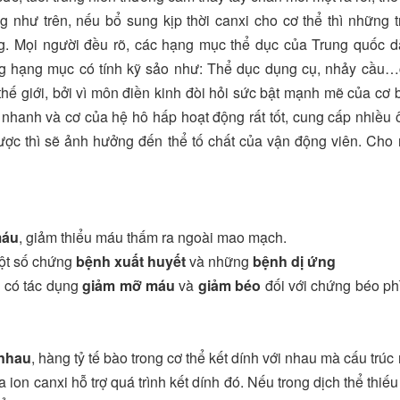
 như trên, nếu bổ sung kịp thời canxi cho cơ thể thì những t
g. Mọi người đều rõ, các hạng mục thể dục của Trung quốc 
ững hạng mục có tính kỹ sảo như: Thể dục dụng cụ, nhảy cầu
hế giới, bởi vì môn điền kinh đòi hỏi sức bật mạnh mẽ của cơ 
nhanh và cơ của hệ hô hấp hoạt động rất tốt, cung cấp nhiều ô
ợc thì sẽ ảnh hưởng đến thể tố chất của vận động viên. Cho
máu
, giảm thiểu máu thấm ra ngoài mao mạch.
 một số chứng
bệnh xuất huyết
và những
bệnh dị ứng
 có tác dụng
giảm mỡ máu
và
giảm béo
đối với chứng béo ph
 nhau
, hàng tỷ tế bào trong cơ thể kết dính với nhau mà cấu trúc
a ion canxi hỗ trợ quá trình kết dính đó. Nếu trong dịch thể thiếu