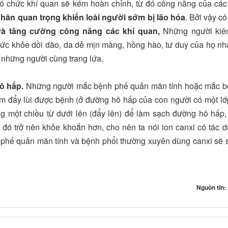
 tổ chức khí quan sẽ kém hoàn chỉnh, từ đó công năng của các
hân quan trọng khiến loài người sớm bị lão hóa
. Bởi vậy có
 và tăng cường công năng các khí quan,
Những người kiên
ức khỏe dồi dào, da dẻ mịn màng, hồng hào, tư duy của họ n
i những người cùng trang lứa.
ô hấp.
Những người mắc bệnh phế quản mãn tính hoặc mắc b
m đẩy lùi được bệnh (ở đường hô hấp của con người có một lớ
g một chiều từ dưới lên (đẩy lên) để làm sạch đường hô hấp,
đó trở nên khỏe khoắn hơn, cho nên ta nói ion canxi có tác 
phế quản mãn tính và bệnh phổi thường xuyên dùng canxi sẽ
Nguồn tin: