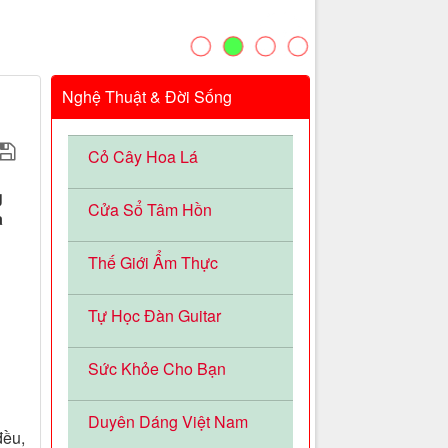
Nghệ Thuật & Đời Sống
Cỏ Cây Hoa Lá
g
Cửa Sổ Tâm Hồn
à
Thế Giới Ẩm Thực
Tự Học Đàn Guitar
Sức Khỏe Cho Bạn
Duyên Dáng Việt Nam
đều,