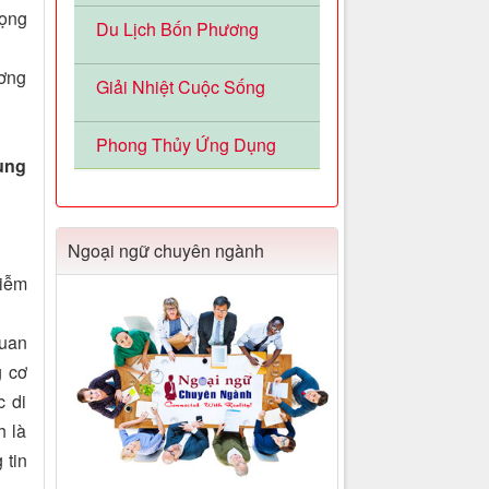
rọng
Du Lịch Bốn Phương
ương
Giải Nhiệt Cuộc Sống
Phong Thủy Ứng Dụng
cùng
Ngoại ngữ chuyên ngành
hiễm
quan
g cơ
c di
h là
 tin