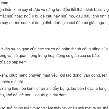
 thần.
n thần kinh suy nhược và năng lực điều tiết thần kinh bị suiy 
mất ngủ hoặc ngủ li bì, dễ cáu hay ngủ mơ, đau đầu, tính tình 
nh suy nhược sau khi dùng dinh dưỡng canxi đều có giấc ngủ n
ờ vào sự co giãn của các sợi cơ để hoàn thành công năng của
óng vai trò quan trọng trong hoạt động co giãn của cơ bắp.
 của cơ bắp kém.
kém, chức năng chuyền máu yếu, khi lao động, vận động, lên
 nhiều mồ hôi.
 năng tiêu hóa kém, chán ăn, đầy bụng, táo bón hoặc ỉa lỏng,
yếu, khó đẻ, đẻ non…người già đái dầm.
sức, tuổi trung niên thường cảm thấy tay chân mỏi mệt rã rời, thể