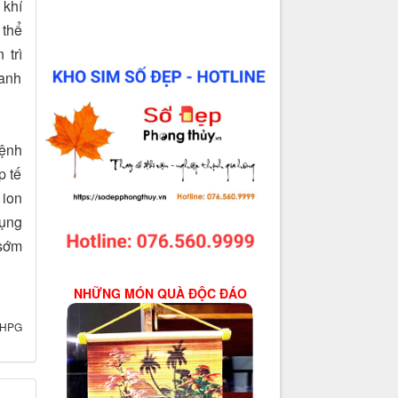
 khí
 thể
 trì
hanh
ệnh
p tế
 ion
dụng
 sớm
NHỮNG MÓN QUÀ ĐỘC ĐÁO
HPG