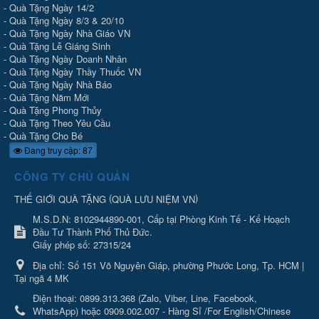
-
Quà Tặng Ngày 14/2
-
Quà Tặng Ngày 8/3 & 20/10
-
Quà Tặng Ngày Nhà Giáo VN
-
Quà Tặng Lễ Giáng Sinh
-
Quà Tặng Ngày Doanh Nhân
-
Quà Tặng Ngày Thầy Thuốc VN
-
Quà Tặng Ngày Nhà Báo
-
Quà Tặng Năm Mới
-
Quà Tặng Phong Thủy
-
Quà Tặng Theo Yêu Cầu
-
Quà Tặng Cho Bé
Đang truy cập: 87
CÔNG TY CHỦ QUẢN
(
)
THẾ GIỚI QUÀ TẶNG
QUÀ LƯU NIỆM VN
M.S.D.N: 8102944890-001, Cấp tại Phòng Kinh Tế - Kế Hoạch
Đầu Tư Thành Phố Thủ Đức.
Giấy phép số: 27315/24
Địa chỉ:
Số 151 Võ Nguyên Giáp, phường Phước Long, Tp. HCM |
Tại ngã 4 MK
Điện thoại:
0899.313.368 (Zalo, Viber, Line, Facebook,
WhatsApp) hoặc 0909.002.007 - Hàng Sỉ /For English/Chinese