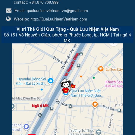
contact: +84.876.768.999
Email:
qualuuniemvietnam.vn@gmail.com
Website:
http://QuaLuuNiemVietNam.com
Vị trí Thế Giới Quà Tặng - Quà Lưu Niệm Việt Nam
Số 151 Võ Nguyên Giáp, phường Phước Long, tp. HCM | Tại ngã 4
MK