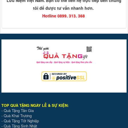
Lưu Niệm Việt Nam. Bạn có thể liên hệ trực tiếp đến chúng
tôi để được tư vấn nhanh hơn.
Hotline 0899. 313. 368
TOP QUÀ TẶNG NGÀY LỄ & SỰ KIỆ
N
:
-
Quà Tặng Tân Gia
-
Quà Khai Trương
-
Quà Tặng Tốt Nghiệp
-
Quà Tặng Sinh Nhật