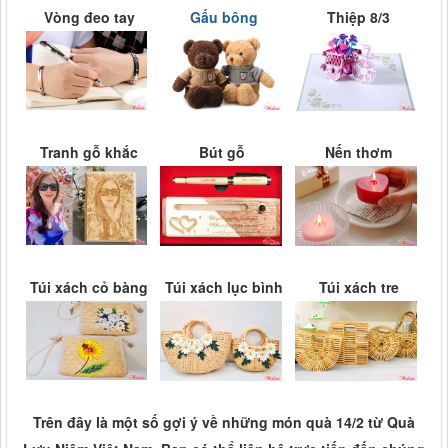
Vòng đeo tay
Gấu bông
Thiệp 8/3
Tranh gỗ khắc
Bút gỗ
Nến thơm
Túi xách cỏ bàng
Túi xách lục bình
Túi xách tre
Trên đây là một số gợi ý về những món quà 14/2 từ Quà