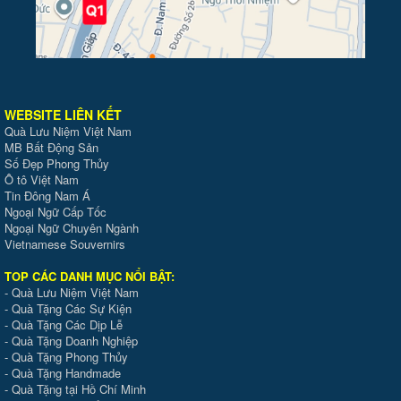
WEBSITE LIÊN KẾT
Quà Lưu Niệm Việt Nam
MB Bất Động Sản
Số Đẹp Phong Thủy
Ô tô Việt Nam
Tin Đông Nam Á
Ngoại Ngữ Cấp Tốc
Ngoại Ngữ Chuyên Ngành
Vietnamese Souvernirs
TOP CÁC DANH MỤC NỔI BẬT:
-
Quà Lưu Niệm Việt Nam
-
Quà Tặng Các Sự Kiện
-
Quà Tặng Các Dịp Lễ
-
Quà Tặng Doanh Nghiệp
-
Quà Tặng Phong Thủy
-
Quà Tặng Handmade
- Quà Tặng tại Hồ Chí Minh