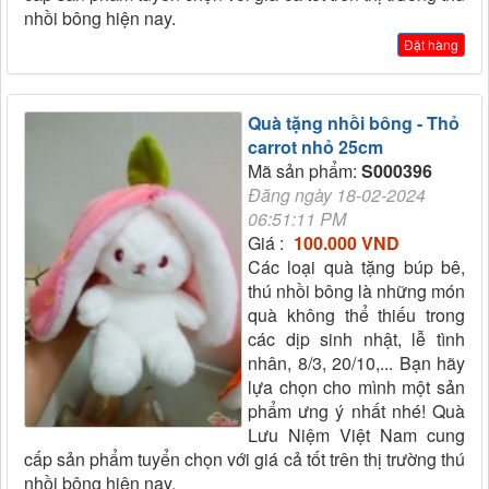
nhồi bông hiện nay.
Đặt hàng
Quà tặng nhồi bông - Thỏ
carrot nhỏ 25cm
Mã sản phẩm:
S000396
Đăng ngày 18-02-2024
06:51:11 PM
Giá :
100.000 VND
Các loại quà tặng búp bê,
thú nhồi bông là những món
quà không thể thiếu trong
các dịp sinh nhật, lễ tình
nhân, 8/3, 20/10,... Bạn hãy
lựa chọn cho mình một sản
phẩm ưng ý nhất nhé! Quà
Lưu Niệm Việt Nam cung
cấp sản phẩm tuyển chọn với giá cả tốt trên thị trường thú
nhồi bông hiện nay.