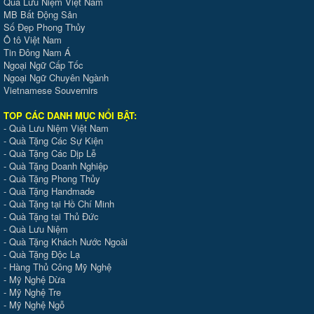
Quà Lưu Niệm Việt Nam
MB Bất Động Sản
Số Đẹp Phong Thủy
Ô tô Việt Nam
Tin Đông Nam Á
Ngoại Ngữ Cấp Tốc
Ngoại Ngữ Chuyên Ngành
Vietnamese Souvernirs
TOP CÁC DANH MỤC NỔI BẬT:
-
Quà Lưu Niệm Việt Nam
-
Quà Tặng Các Sự Kiện
-
Quà Tặng Các Dịp Lễ
-
Quà Tặng Doanh Nghiệp
-
Quà Tặng Phong Thủy
-
Quà Tặng Handmade
- Quà Tặng tại Hồ Chí Minh
-
Quà Tặng tại Thủ Đức
-
Quà Lưu Niệm
-
Quà Tặng Khách Nước Ngoài
-
Quà Tặng Độc Lạ
-
Hàng Thủ Công Mỹ Nghệ
-
Mỹ Nghệ Dừa
-
Mỹ Nghệ Tre
-
Mỹ Nghệ Ngỗ