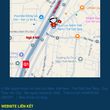
© Bản quyền thuộc về
Quà Lưu Niệm Việt Nam - Thế Giới Quà Tặng - Quà
Theo Yêu Cầu
.
Mã nguồn
NukeViet CMS
.
Thiết kế bởi
HOMEPAGE
GROUP
.
|
Điều khoản sử dụng
WEBSITE LIÊN KẾT