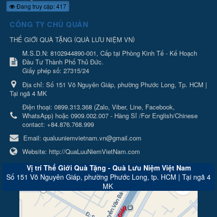
Đang truy cập: 417
CÔNG TY CHỦ QUẢN
(
)
THẾ GIỚI QUÀ TẶNG
QUÀ LƯU NIỆM VN
M.S.D.N: 8102944890-001, Cấp tại Phòng Kinh Tế - Kế Hoạch
Đầu Tư Thành Phố Thủ Đức.
Giấy phép số: 27315/24
Địa chỉ:
Số 151 Võ Nguyên Giáp, phường Phước Long, Tp. HCM |
Tại ngã 4 MK
Điện thoại:
0899.313.368 (Zalo, Viber, Line, Facebook,
WhatsApp) hoặc 0909.002.007 - Hàng Sỉ /For English/Chinese
contact: +84.876.768.999
Email:
qualuuniemvietnam.vn@gmail.com
Website:
http://QuaLuuNiemVietNam.com
Vị trí Thế Giới Quà Tặng - Quà Lưu Niệm Việt Nam
Số 151 Võ Nguyên Giáp, phường Phước Long, tp. HCM | Tại ngã 4
MK