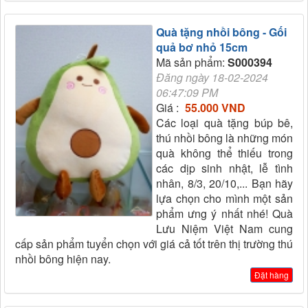
Quà tặng nhồi bông - Gối
quả bơ nhỏ 15cm
Mã sản phẩm:
S000394
Đăng ngày 18-02-2024
06:47:09 PM
Giá :
55.000 VND
Các loại quà tặng búp bê,
thú nhồi bông là những món
quà không thể thiếu trong
các dịp sinh nhật, lễ tình
nhân, 8/3, 20/10,... Bạn hãy
lựa chọn cho mình một sản
phẩm ưng ý nhất nhé! Quà
Lưu Niệm Việt Nam cung
cấp sản phẩm tuyển chọn với giá cả tốt trên thị trường thú
nhồi bông hiện nay.
Đặt hàng