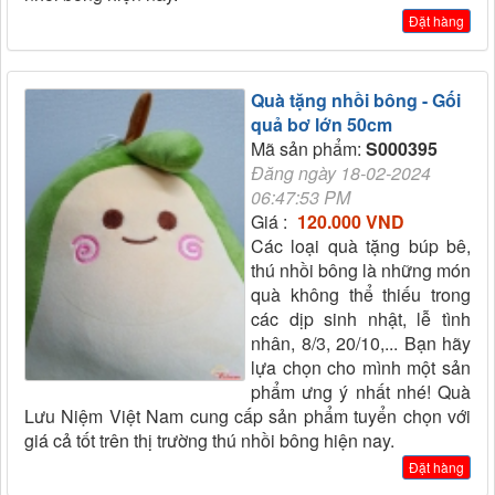
Đặt hàng
Quà tặng nhồi bông - Gối
quả bơ lớn 50cm
Mã sản phẩm:
S000395
Đăng ngày 18-02-2024
06:47:53 PM
Giá :
120.000 VND
Các loại quà tặng búp bê,
thú nhồi bông là những món
quà không thể thiếu trong
các dịp sinh nhật, lễ tình
nhân, 8/3, 20/10,... Bạn hãy
lựa chọn cho mình một sản
phẩm ưng ý nhất nhé! Quà
Lưu Niệm Việt Nam cung cấp sản phẩm tuyển chọn với
giá cả tốt trên thị trường thú nhồi bông hiện nay.
Đặt hàng