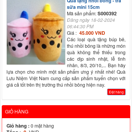
Quà tặng nhồi bông - trà
sữa mini 15cm
Mã sản phẩm:
S000392
Đăng ngày 18-02-2024
06:44:30 PM
Giá :
45.000 VND
Các loại quà tặng búp bê,
thú nhồi bông là những món
quà không thể thiếu trong
các dịp sinh nhật, lễ tình
nhân, 8/3, 20/10,... Bạn hãy
lựa chọn cho mình một sản phẩm ưng ý nhất nhé! Quà
Lưu Niệm Việt Nam cung cấp sản phẩm tuyển chọn với
giá cả tốt trên thị trường thú nhồi bông hiện nay.
Đặt hàng
GIỎ HÀNG
Giỏ hàng :
0
mặt hàng