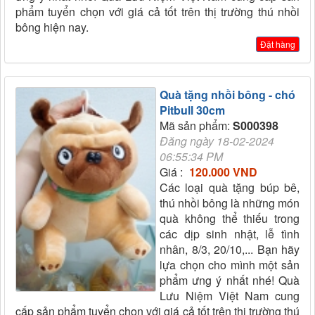
phẩm tuyển chọn với giá cả tốt trên thị trường thú nhồi
bông hiện nay.
Đặt hàng
Quà tặng nhồi bông - chó
Pitbull 30cm
Mã sản phẩm:
S000398
Đăng ngày 18-02-2024
06:55:34 PM
Giá :
120.000 VND
Các loại quà tặng búp bê,
thú nhồi bông là những món
quà không thể thiếu trong
các dịp sinh nhật, lễ tình
nhân, 8/3, 20/10,... Bạn hãy
lựa chọn cho mình một sản
phẩm ưng ý nhất nhé! Quà
Lưu Niệm Việt Nam cung
cấp sản phẩm tuyển chọn với giá cả tốt trên thị trường thú