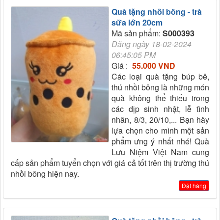
Quà tặng nhồi bông - trà
sữa lớn 20cm
Mã sản phẩm:
S000393
Đăng ngày 18-02-2024
06:45:05 PM
Giá :
55.000 VND
Các loại quà tặng búp bê,
thú nhồi bông là những món
quà không thể thiếu trong
các dịp sinh nhật, lễ tình
nhân, 8/3, 20/10,... Bạn hãy
lựa chọn cho mình một sản
phẩm ưng ý nhất nhé! Quà
Lưu Niệm Việt Nam cung
cấp sản phẩm tuyển chọn với giá cả tốt trên thị trường thú
nhồi bông hiện nay.
Đặt hàng