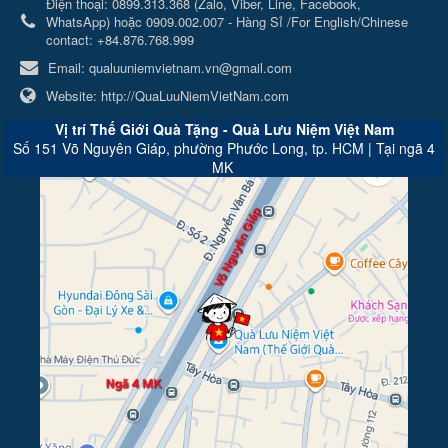
Điện thoại:
0899.313.368 (Zalo, Viber, Line, Facebook,
WhatsApp) hoặc 0909.002.007 - Hàng Sỉ /For English/Chinese
contact: +84.876.768.999
Email:
qualuuniemvietnam.vn@gmail.com
Website:
http://QuaLuuNiemVietNam.com
Vị trí Thế Giới Quà Tặng - Quà Lưu Niệm Việt Nam
Số 151 Võ Nguyên Giáp, phường Phước Long, tp. HCM | Tại ngã 4
MK