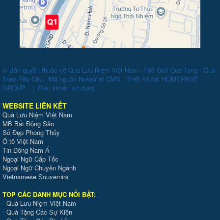
© Bản quyền thuộc về
Quà Lưu Niệm Việt Nam - Thế Giới Quà Tặng - Quà
Theo Yêu Cầu
.
Mã nguồn
NukeViet CMS
.
Thiết kế bởi
HOMEPAGE
GROUP
.
|
Điều khoản sử dụng
WEBSITE LIÊN KẾT
Quà Lưu Niệm Việt Nam
MB Bất Động Sản
Số Đẹp Phong Thủy
Ô tô Việt Nam
Tin Đông Nam Á
Ngoại Ngữ Cấp Tốc
Ngoại Ngữ Chuyên Ngành
Vietnamese Souvernirs
TOP CÁC DANH MỤC NỔI BẬT:
-
Quà Lưu Niệm Việt Nam
-
Quà Tặng Các Sự Kiện