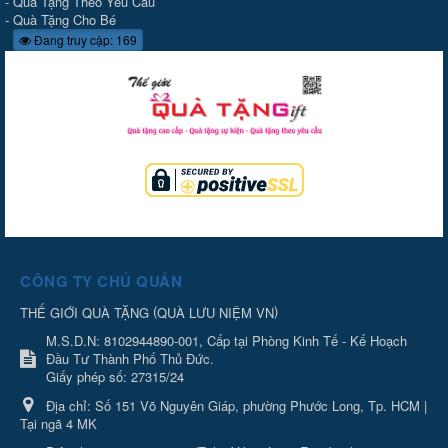
-
Quà Tặng Theo Yêu Cầu
-
Quà Tặng Cho Bé
Đang truy cập: 169
CÔNG TY CHỦ QUẢN
(
)
THẾ GIỚI QUÀ TẶNG
QUÀ LƯU NIỆM VN
M.S.D.N: 8102944890-001, Cấp tại Phòng Kinh Tế - Kế Hoạch
Đầu Tư Thành Phố Thủ Đức.
Giấy phép số: 27315/24
Địa chỉ:
Số 151 Võ Nguyên Giáp, phường Phước Long, Tp. HCM |
Tại ngã 4 MK