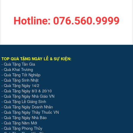
TOP QUÀ TẶNG NGÀY LỄ & SỰ KIỆ
N
:
-
Quà Tặng Tân Gia
-
Quà Khai Trương
-
Quà Tặng Tốt Nghiệp
-
Quà Tặng Sinh Nhật
-
Quà Tặng Ngày 14/2
-
Quà Tặng Ngày 8/3 & 20/10
-
Quà Tặng Ngày Nhà Giáo VN
-
Quà Tặng Lễ Giáng Sinh
-
Quà Tặng Ngày Doanh Nhân
-
Quà Tặng Ngày Thầy Thuốc VN
-
Quà Tặng Ngày Nhà Báo
-
Quà Tặng Năm Mới
-
Quà Tặng Phong Thủy