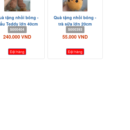
uà tặng nhồi bông -
Quà tặng nhồi bông -
ấu Teddy lớn 40cm
trà sữa lớn 20cm
S000404
S000393
240.000 VND
55.000 VND
Đặt hàng
Đặt hàng