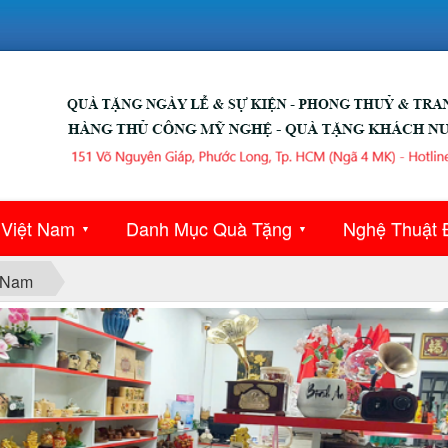
 Việt Nam
Danh Mục Quà Tặng
Nghệ Thuật 
▼
▼
 Nam