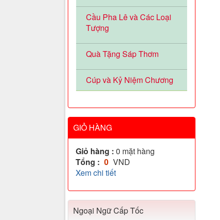
Cầu Pha Lê và Các Loại
Tượng
Quà Tặng Sáp Thơm
Cúp và Kỷ Niệm Chương
GIỎ HÀNG
Giỏ hàng :
0
mặt hàng
Tổng :
0
VND
Xem chi tiết
Ngoại Ngữ Cấp Tốc