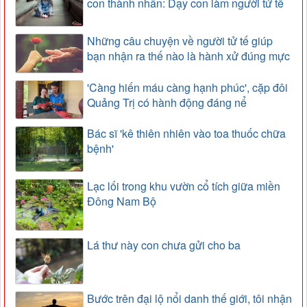
con thành nhân: Dạy con làm người tử tế
Những câu chuyện về người tử tế giúp
bạn nhận ra thế nào là hành xử đúng mực
'Càng hiến máu càng hạnh phúc', cặp đôi
Quảng Trị có hành động đáng nể
Bác sĩ 'kê thiên nhiên vào toa thuốc chữa
bệnh'
Lạc lối trong khu vườn cổ tích giữa miền
Đông Nam Bộ
Lá thư này con chưa gửi cho ba
Bước trên đại lộ nổi danh thế giới, tôi nhận