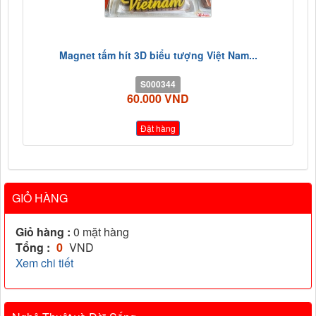
Magnet tấm hít 3D biểu tượng Việt Nam...
S000344
60.000 VND
Đặt hàng
GIỎ HÀNG
Giỏ hàng :
0
mặt hàng
Tổng :
0
VND
Xem chi tiết