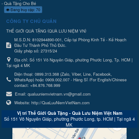
-
Quà Tặng Cho Bé
Đang truy cập: 70
CÔNG TY CHỦ QUẢN
(
)
THẾ GIỚI QUÀ TẶNG
QUÀ LƯU NIỆM VN
M.S.D.N: 8102944890-001, Cấp tại Phòng Kinh Tế - Kế Hoạch
Đầu Tư Thành Phố Thủ Đức.
Giấy phép số: 27315/24
Địa chỉ:
Số 151 Võ Nguyên Giáp, phường Phước Long, Tp. HCM |
Tại ngã 4 MK
Điện thoại:
0899.313.368 (Zalo, Viber, Line, Facebook,
WhatsApp) hoặc 0909.002.007 - Hàng Sỉ /For English/Chinese
contact: +84.876.768.999
Email:
qualuuniemvietnam.vn@gmail.com
Website:
http://QuaLuuNiemVietNam.com
Vị trí Thế Giới Quà Tặng - Quà Lưu Niệm Việt Nam
Số 151 Võ Nguyên Giáp, phường Phước Long, tp. HCM | Tại ngã 4
MK