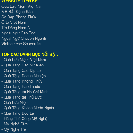
WEBSITE LIÊN KẾT
Quà Lưu Niệm Việt Nam
MB Bất Động Sản
Số Đẹp Phong Thủy
Ô tô Việt Nam
Tin Đông Nam Á
Ngoại Ngữ Cấp Tốc
Ngoại Ngữ Chuyên Ngành
Vietnamese Souvernirs
TOP CÁC DANH MỤC NỔI BẬT:
-
Quà Lưu Niệm Việt Nam
-
Quà Tặng Các Sự Kiện
-
Quà Tặng Các Dịp Lễ
-
Quà Tặng Doanh Nghiệp
-
Quà Tặng Phong Thủy
-
Quà Tặng Handmade
- Quà Tặng tại Hồ Chí Minh
-
Quà Tặng tại Thủ Đức
-
Quà Lưu Niệm
-
Quà Tặng Khách Nước Ngoài
-
Quà Tặng Độc Lạ
-
Hàng Thủ Công Mỹ Nghệ
-
Mỹ Nghệ Dừa
-
Mỹ Nghệ Tre