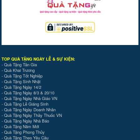
TOP QUÀ TẶNG NGÀY LỄ & SỰ KIỆ
N
:
-
Quà Tặng Tân Gia
-
Quà Khai Trương
-
Quà Tặng Tốt Nghiệp
-
Quà Tặng Sinh Nhật
-
Quà Tặng Ngày 14/2
-
Quà Tặng Ngày 8/3 & 20/10
-
Quà Tặng Ngày Nhà Giáo VN
-
Quà Tặng Lễ Giáng Sinh
-
Quà Tặng Ngày Doanh Nhân
-
Quà Tặng Ngày Thầy Thuốc VN
-
Quà Tặng Ngày Nhà Báo
-
Quà Tặng Năm Mới
-
Quà Tặng Phong Thủy
-
Quà Tặng Theo Yêu Cầu