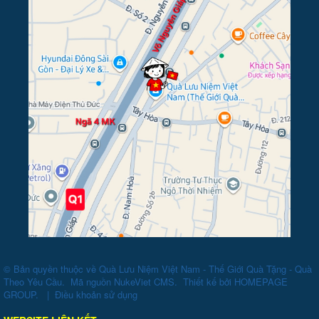
© Bản quyền thuộc về
Quà Lưu Niệm Việt Nam - Thế Giới Quà Tặng - Quà
Theo Yêu Cầu
.
Mã nguồn
NukeViet CMS
.
Thiết kế bởi
HOMEPAGE
GROUP
.
|
Điều khoản sử dụng