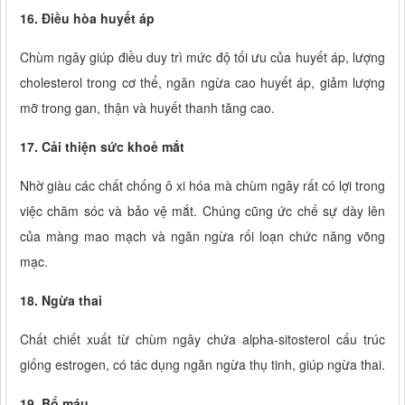
16. Điều hòa huyết áp
Chùm ngây giúp điều duy trì mức độ tối ưu của huyết áp, lượng
cholesterol trong cơ thể, ngăn ngừa cao huyết áp, giảm lượng
mỡ trong gan, thận và huyết thanh tăng cao.
17. Cải thiện sức khoẻ mắt
Nhờ giàu các chất chống ô xi hóa mà chùm ngây rất có lợi trong
việc chăm sóc và bảo vệ mắt. Chúng cũng ức chế sự dày lên
của màng mao mạch và ngăn ngừa rối loạn chức năng võng
mạc.
18. Ngừa thai
Chất chiết xuất từ chùm ngây chứa alpha-sitosterol cấu trúc
giống estrogen, có tác dụng ngăn ngừa thụ tinh, giúp ngừa thai.
19. Bổ máu