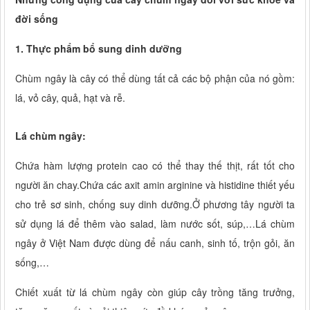
đời sống
1. Thực phẩm bổ sung dinh dưỡng
Chùm ngây là cây có thể dùng tất cả các bộ phận của nó gồm:
lá, vỏ cây, quả, hạt và rễ.
Lá chùm ngây:
Chứa hàm lượng protein cao có thể thay thế thịt, rất tốt cho
người ăn chay.Chứa các axit amin arginine và histidine thiết yếu
cho trẻ sơ sinh, chống suy dinh dưỡng.Ở phương tây người ta
sử dụng lá để thêm vào salad, làm nước sốt, súp,…Lá chùm
ngây ở Việt Nam được dùng để nấu canh, sinh tố, trộn gỏi, ăn
sống,…
Chiết xuất từ lá chùm ngây còn giúp cây trồng tăng trưởng,