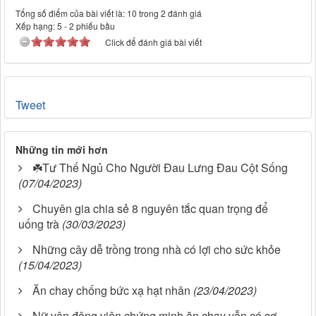
Tổng số điểm của bài viết là: 10 trong 2 đánh giá
Xếp hạng:
5
-
2
phiếu bầu
Click để đánh giá bài viết
Tweet
Những tin mới hơn
☘️Tư Thế Ngủ Cho Người Đau Lưng Đau Cột Sống
(07/04/2023)
Chuyên gia chia sẻ 8 nguyên tắc quan trọng để
uống trà
(30/03/2023)
Những cây dễ trồng trong nhà có lợi cho sức khỏe
(15/04/2023)
Ăn chay chống bức xạ hạt nhân
(23/04/2023)
Nữ vận động viên chứng minh ăn chay vẫn có cơ