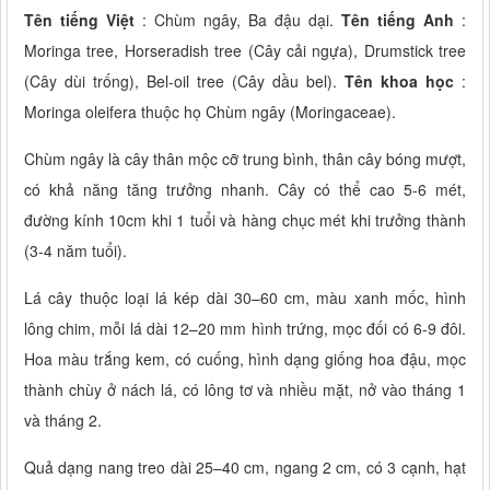
Tên tiếng Việt
: Chùm ngây, Ba đậu dại.
Tên tiếng Anh
:
Moringa tree, Horseradish tree (Cây cải ngựa), Drumstick tree
(Cây dùi trống), Bel-oil tree (Cây dầu bel).
Tên khoa học
:
Moringa oleifera thuộc họ Chùm ngây (Moringaceae).
Chùm ngây là cây thân mộc cỡ trung bình, thân cây bóng mượt,
có khả năng tăng trưởng nhanh. Cây có thể cao 5-6 mét,
đường kính 10cm khi 1 tuổi và hàng chục mét khi trưởng thành
(3-4 năm tuổi).
Lá cây thuộc loại lá kép dài 30–60 cm, màu xanh mốc, hình
lông chim, mỗi lá dài 12–20 mm hình trứng, mọc đối có 6-9 đôi.
Hoa màu trắng kem, có cuống, hình dạng giống hoa đậu, mọc
thành chùy ở nách lá, có lông tơ và nhiều mặt, nở vào tháng 1
và tháng 2.
Quả dạng nang treo dài 25–40 cm, ngang 2 cm, có 3 cạnh, hạt