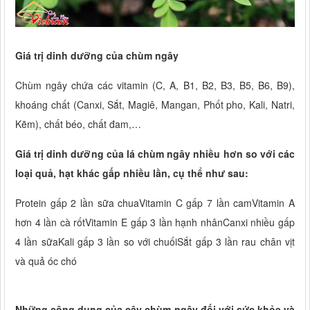
Giá trị dinh dưỡng của chùm ngây
Chùm ngây chứa các vitamin (C, A, B1, B2, B3, B5, B6, B9),
khoáng chất (Canxi, Sắt, Magiê, Mangan, Phốt pho, Kali, Natri,
Kẽm), chất béo, chất đam,…
Giá trị dinh dưỡng của lá chùm ngây nhiều hơn so với các
loại quả, hạt khác gấp nhiều lần, cụ thể như sau:
Protein gấp 2 lần sữa chuaVitamin C gấp 7 lần camVitamin A
hơn 4 lần cà rốtVitamin E gấp 3 lần hạnh nhânCanxi nhiều gấp
4 lần sữaKali gấp 3 lần so với chuốiSắt gấp 3 lần rau chân vịt
và quả óc chó
Những công dụng của cây chùm ngây đối với sức khỏe và