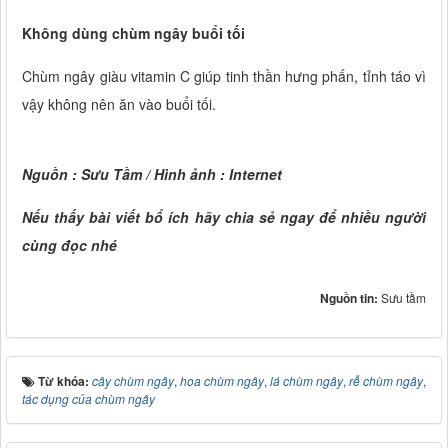
Không dùng chùm ngây buổi tối
Chùm ngây giàu vitamin C giúp tinh thần hưng phấn, tỉnh táo vì
vậy không nên ăn vào buổi tối.
Nguồn : Sưu Tầm / Hình ảnh : Internet
Nếu thấy bài viết bổ ích hãy chia sẻ ngay để nhiều người
cùng đọc nhé
Nguồn tin:
Sưu tầm
Từ khóa:
cây chùm ngây
,
hoa chùm ngây
,
lá chùm ngây
,
rễ chùm ngây
,
tác dụng của chùm ngây