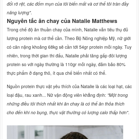
đổi rõ rệt, các đốm mụn của tôi biến mất và cơ thể tôi tràn đầy
năng lượng"
.
Nguyên tắc ăn chay của Natalie Matthews
Trong chế độ ăn thuần chay của mình, Natalie vẫn tiêu thụ đủ
lượng protein mà cơ thể cần. Theo Bộ Nông nghiệp Mỹ, nữ giới
có cân nặng khoảng 68kg sẽ cần tới 54gr protein mỗi ngày. Tuy
nhiên, trong thời gian thi đấu, Natalie phải tăng gấp đôi lượng
protein so với ngày thường là 110gr mỗi ngày, đảm bảo 80%
thực phẩm ở dạng thô, ít qua chế biến nhất có thể.
Nguồn protein thực vật yêu thích của Natalie là các loại hạt, các
loại đậu, rau xanh... Nữ vận động viên khẳng định:
"Một trong
những điều tôi thích nhất khi ăn chay là có thể ăn thỏa thích
cho đến khi no bụng, thực vật thường có lượng calo thấp hơn"
.