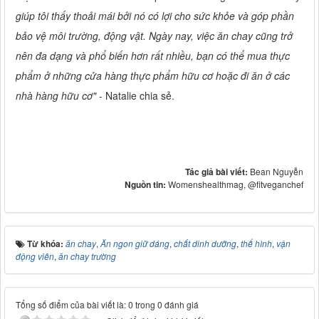
giúp tôi thấy thoải mái bởi nó có lợi cho sức khỏe và góp phần
bảo vệ môi trường, động vật. Ngày nay, việc ăn chay cũng trở
nên đa dạng và phổ biến hơn rất nhiều, bạn có thể mua thực
phẩm ở những cửa hàng thực phẩm hữu cơ hoặc đi ăn ở các
nhà hàng hữu cơ"
- Natalie chia sẻ.
Tác giả bài viết:
Bean Nguyễn
Nguồn tin:
Womenshealthmag, @fitveganchef
Từ khóa:
ăn chay
,
Ăn ngon giữ dáng
,
chất dinh dưỡng
,
thể hình
,
vận
động viên
,
ăn chay trường
Tổng số điểm của bài viết là: 0 trong 0 đánh giá