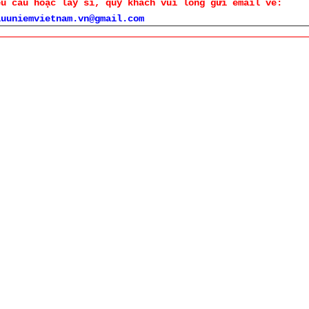
êu cầu hoặc lấy sỉ, quý khách vui lòng gửi email về:
luuniemvietnam.vn@gmail.com