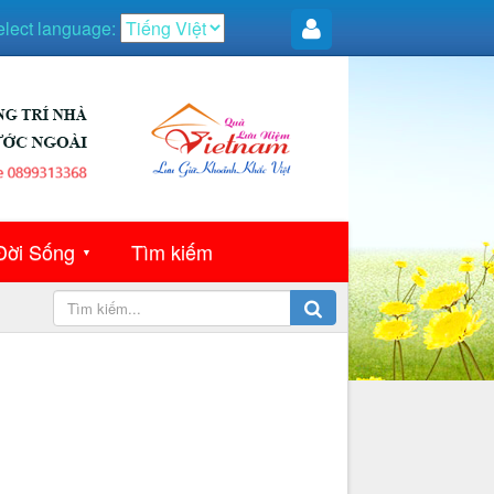
elect language:
Đời Sống
Tìm kiếm
▼