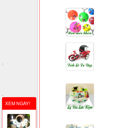
.
.
XEM NGAY!