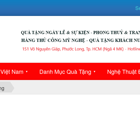
S
 Việt Nam
Danh Mục Quà Tặng
Nghệ Thuật 
▼
▼
ng