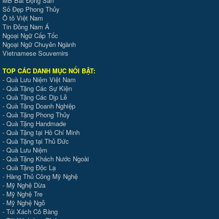
MB Bất Động Sản
Số Đẹp Phong Thủy
Ô tô Việt Nam
Tin Đông Nam Á
Ngoại Ngữ Cấp Tốc
Ngoại Ngữ Chuyên Ngành
Vietnamese Souvernirs
TOP CÁC DANH MỤC NỔI BẬT:
-
Quà Lưu Niệm Việt Nam
-
Quà Tặng Các Sự Kiện
-
Quà Tặng Các Dịp Lễ
-
Quà Tặng Doanh Nghiệp
-
Quà Tặng Phong Thủy
-
Quà Tặng Handmade
- Quà Tặng tại Hồ Chí Minh
-
Quà Tặng tại Thủ Đức
-
Quà Lưu Niệm
-
Quà Tặng Khách Nước Ngoài
-
Quà Tặng Độc Lạ
-
Hàng Thủ Công Mỹ Nghệ
-
Mỹ Nghệ Dừa
-
Mỹ Nghệ Tre
-
Mỹ Nghệ Ngỗ
-
Túi Xách Cỏ Bàng