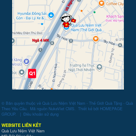
© Bản quyền thuộc về
Quà Lưu Niệm Việt Nam - Thế Giới Quà Tặng - Quà
Theo Yêu Cầu
.
Mã nguồn
NukeViet CMS
.
Thiết kế bởi
HOMEPAGE
GROUP
.
|
Điều khoản sử dụng
WEBSITE LIÊN KẾT
Quà Lưu Niệm Việt Nam