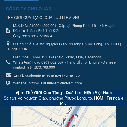
CÔNG TY CHỦ QUẢN
(
)
THẾ GIỚI QUÀ TẶNG
QUÀ LƯU NIỆM VN
M.S.D.N: 8102944890-001, Cấp tại Phòng Kinh Tế - Kế Hoạch
Đầu Tư Thành Phố Thủ Đức.
Giấy phép số: 27315/24
Địa chỉ:
Số 151 Võ Nguyên Giáp, phường Phước Long, Tp. HCM |
Tại ngã 4 MK
Điện thoại:
0899.313.368 (Zalo, Viber, Line, Facebook,
WhatsApp) hoặc 0909.002.007 - Hàng Sỉ /For English/Chinese
contact: +84.876.768.999
Email:
qualuuniemvietnam.vn@gmail.com
Website:
http://QuaLuuNiemVietNam.com
Vị trí Thế Giới Quà Tặng - Quà Lưu Niệm Việt Nam
Số 151 Võ Nguyên Giáp, phường Phước Long, tp. HCM | Tại ngã 4
MK