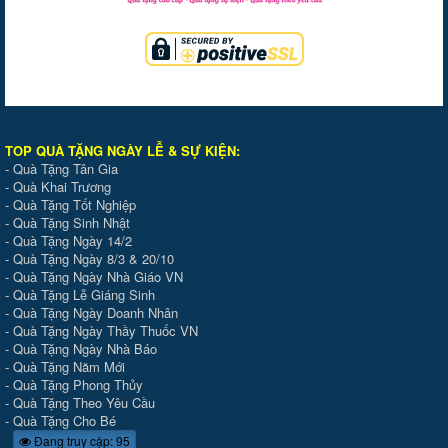
TOP QUÀ TẶNG NGÀY LỄ & SỰ KIỆ
N
:
-
Quà Tặng Tân Gia
-
Quà Khai Trương
-
Quà Tặng Tốt Nghiệp
-
Quà Tặng Sinh Nhật
-
Quà Tặng Ngày 14/2
-
Quà Tặng Ngày 8/3 & 20/10
-
Quà Tặng Ngày Nhà Giáo VN
-
Quà Tặng Lễ Giáng Sinh
-
Quà Tặng Ngày Doanh Nhân
-
Quà Tặng Ngày Thầy Thuốc VN
-
Quà Tặng Ngày Nhà Báo
-
Quà Tặng Năm Mới
-
Quà Tặng Phong Thủy
-
Quà Tặng Theo Yêu Cầu
-
Quà Tặng Cho Bé
Đang truy cập: 95