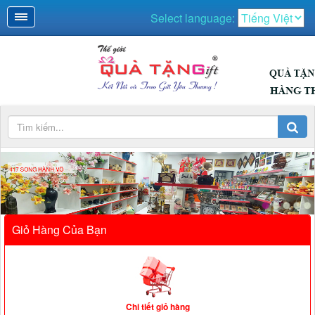
Select language:
417 SONG HÀNH VÕ
NGUYÊN GIÁP
Giỏ Hàng Của Bạn
Chi tiết giỏ hàng