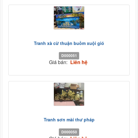
Tranh xà cừ thuận buồm xuội gió
D000051
Giá bán:
Liên hệ
Tranh sơn mài thư pháp
D000050