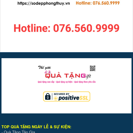
TOP QUÀ TẶNG NGÀY LỄ & SỰ KIỆ
N
:
-
Quà Tặng Tân Gia