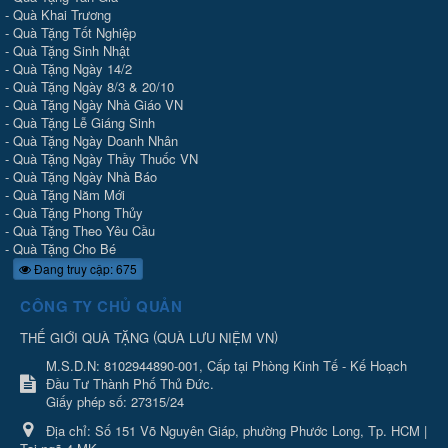
-
Quà Khai Trương
-
Quà Tặng Tốt Nghiệp
-
Quà Tặng Sinh Nhật
-
Quà Tặng Ngày 14/2
-
Quà Tặng Ngày 8/3 & 20/10
-
Quà Tặng Ngày Nhà Giáo VN
-
Quà Tặng Lễ Giáng Sinh
-
Quà Tặng Ngày Doanh Nhân
-
Quà Tặng Ngày Thầy Thuốc VN
-
Quà Tặng Ngày Nhà Báo
-
Quà Tặng Năm Mới
-
Quà Tặng Phong Thủy
-
Quà Tặng Theo Yêu Cầu
-
Quà Tặng Cho Bé
Đang truy cập: 675
CÔNG TY CHỦ QUẢN
(
)
THẾ GIỚI QUÀ TẶNG
QUÀ LƯU NIỆM VN
M.S.D.N: 8102944890-001, Cấp tại Phòng Kinh Tế - Kế Hoạch
Đầu Tư Thành Phố Thủ Đức.
Giấy phép số: 27315/24
Địa chỉ:
Số 151 Võ Nguyên Giáp, phường Phước Long, Tp. HCM |