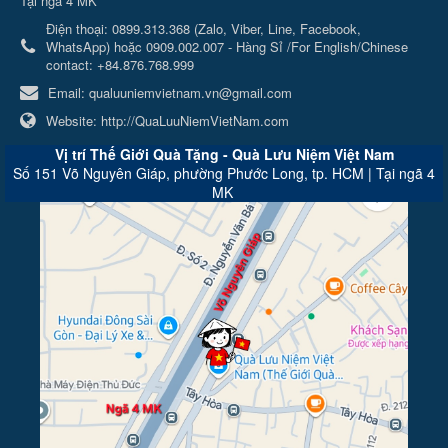
Tại ngã 4 MK
Điện thoại:
0899.313.368 (Zalo, Viber, Line, Facebook,
WhatsApp) hoặc 0909.002.007 - Hàng Sỉ /For English/Chinese
contact: +84.876.768.999
Email:
qualuuniemvietnam.vn@gmail.com
Website:
http://QuaLuuNiemVietNam.com
Vị trí Thế Giới Quà Tặng - Quà Lưu Niệm Việt Nam
Số 151 Võ Nguyên Giáp, phường Phước Long, tp. HCM | Tại ngã 4
MK