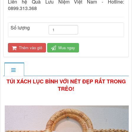
Liên hệ Quà Lưu Niệm Việt Nam - Hotline:
0899.313.368
Số lượng
Thêm vào giỏ
Mua ngay
TÚI XÁCH LỤC BÌNH VỚI NÉT ĐẸP RẤT TRONG
TRẺO!