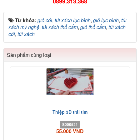
0899.313.368
Từ khóa:
giỏ cói
,
túi xách lục bình
,
giỏ lục bình
,
túi
xách mỹ nghệ
,
túi xách thổ cẩm
,
giỏ thổ cẩm
,
túi xách
cói
,
túi xách
Sản phẩm cùng loại
Thiệp 3D trái tim
S000521
55.000 VND