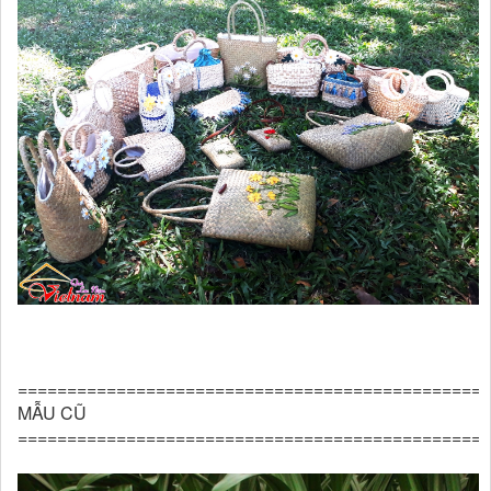
================================================
MẪU CŨ
================================================