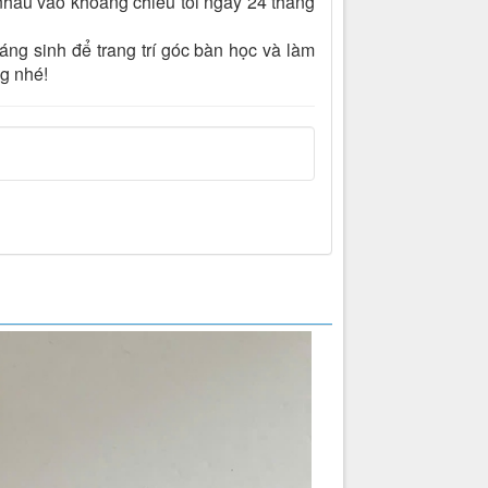
hau vào khoảng chiều tối ngày 24 tháng
g sinh để trang trí góc bàn học và làm
g nhé!