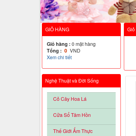
GIỎ HÀNG
Giỏ
Giỏ hàng :
0
mặt hàng
Tổng :
0
VND
Xem chi tiết
Nghệ Thuật và Đời Sống
Cỏ Cây Hoa Lá
Cửa Sổ Tâm Hồn
Thế Giới Ẩm Thực