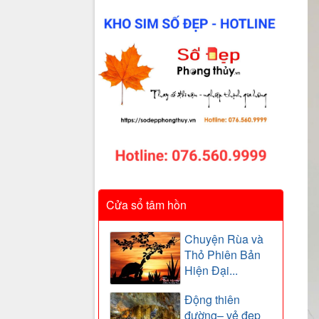
Cửa sổ tâm hồn
Chuyện Rùa và
Thỏ Phiên Bản
Hiện Đại...
Động thiên
đường– vẻ đẹp