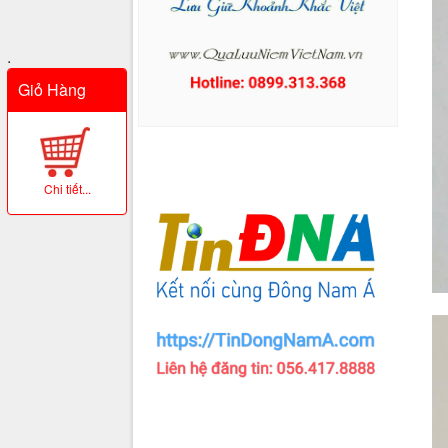
.
Giỏ Hàng
Chi tiết...