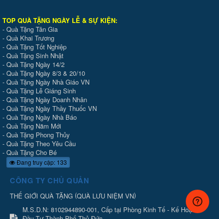
TOP QUÀ TẶNG NGÀY LỄ & SỰ KIỆ
N
:
-
Quà Tặng Tân Gia
-
Quà Khai Trương
-
Quà Tặng Tốt Nghiệp
-
Quà Tặng Sinh Nhật
-
Quà Tặng Ngày 14/2
-
Quà Tặng Ngày 8/3 & 20/10
-
Quà Tặng Ngày Nhà Giáo VN
-
Quà Tặng Lễ Giáng Sinh
-
Quà Tặng Ngày Doanh Nhân
-
Quà Tặng Ngày Thầy Thuốc VN
-
Quà Tặng Ngày Nhà Báo
-
Quà Tặng Năm Mới
-
Quà Tặng Phong Thủy
-
Quà Tặng Theo Yêu Cầu
-
Quà Tặng Cho Bé
Đang truy cập: 133
CÔNG TY CHỦ QUẢN
(
)
THẾ GIỚI QUÀ TẶNG
QUÀ LƯU NIỆM VN
M.S.D.N: 8102944890-001, Cấp tại Phòng Kinh Tế - Kế Hoạch
Đầu Tư Thành Phố Thủ Đức.