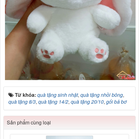
Từ khóa:
quà tặng sinh nhật
,
quà tặng nhồi bông
,
quà tặng 8/3
,
quà tặng 14/2
,
quà tặng 20/10
,
gối bả bơ
Sản phẩm cùng loại