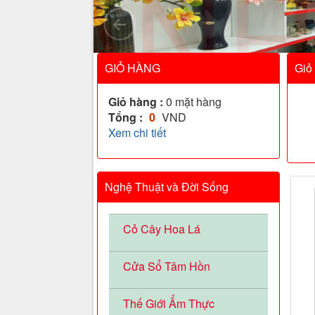
GIỎ HÀNG
Giỏ
Giỏ hàng :
0
mặt hàng
Tổng :
0
VND
Xem chi tiết
Nghệ Thuật và Đời Sống
Cỏ Cây Hoa Lá
Cửa Sổ Tâm Hồn
Thế Giới Ẩm Thực