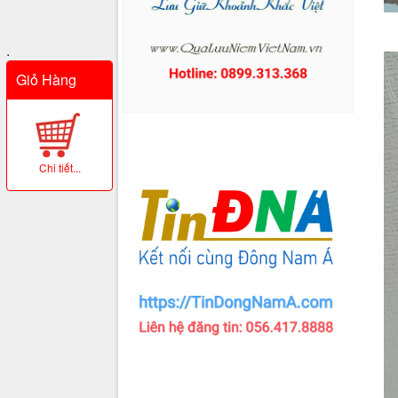
.
Giỏ Hàng
Chi tiết...