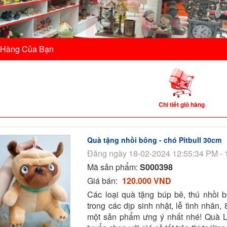
 Hàng Của Bạn
Chi tiết giỏ hàng
Quà tặng nhồi bông - chó Pitbull 30cm
Đăng ngày 18-02-2024 12:55:34 PM - 
Mã sản phẩm:
S000398
Giá bán:
120.000 VND
Các loại quà tặng búp bê, thú nhồi 
trong các dịp sinh nhật, lễ tình nhân,
một sản phẩm ưng ý nhất nhé! Quà 