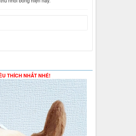
g thú nhồi bông hiện nay.
ÊU THÍCH NHẤT NHÉ!