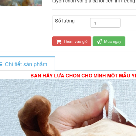
tuyển chọn với giá cả tốt trên thị trườn
Số lượng
Thêm vào giỏ
Mua ngay
Chi tiết sản phẩm
BẠN HÃY LỰA CHỌN CHO MÌNH MỘT MẪU Y