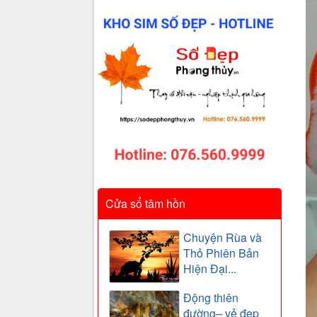
Cửa sổ tâm hồn
Chuyện Rùa và
Thỏ Phiên Bản
Hiện Đại...
Động thiên
đường– vẻ đẹp