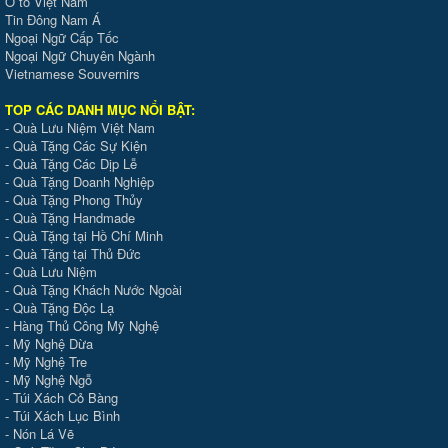
Ô tô Việt Nam
Tin Đông Nam Á
Ngoại Ngữ Cấp Tốc
Ngoại Ngữ Chuyên Ngành
Vietnamese Souvernirs
TOP CÁC DANH MỤC NỔI BẬT:
-
Quà Lưu Niệm Việt Nam
-
Quà Tặng Các Sự Kiện
-
Quà Tặng Các Dịp Lễ
-
Quà Tặng Doanh Nghiệp
-
Quà Tặng Phong Thủy
-
Quà Tặng Handmade
- Quà Tặng tại Hồ Chí Minh
-
Quà Tặng tại Thủ Đức
-
Quà Lưu Niệm
-
Quà Tặng Khách Nước Ngoài
-
Quà Tặng Độc Lạ
-
Hàng Thủ Công Mỹ Nghệ
-
Mỹ Nghệ Dừa
-
Mỹ Nghệ Tre
-
Mỹ Nghệ Ngỗ
-
Túi Xách Cỏ Bàng
-
Túi Xách Lục Bình
-
Nón Lá Vẽ