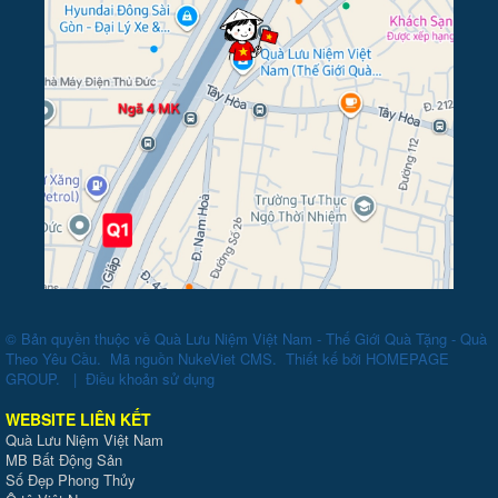
© Bản quyền thuộc về
Quà Lưu Niệm Việt Nam - Thế Giới Quà Tặng - Quà
Theo Yêu Cầu
.
Mã nguồn
NukeViet CMS
.
Thiết kế bởi
HOMEPAGE
GROUP
.
|
Điều khoản sử dụng
WEBSITE LIÊN KẾT
Quà Lưu Niệm Việt Nam
MB Bất Động Sản
Số Đẹp Phong Thủy