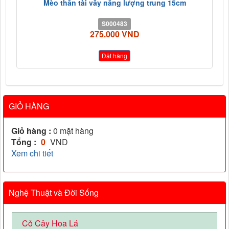
Mèo thần tài vẫy năng lượng trung 15cm
S000483
275.000 VND
Đặt hàng
GIỎ HÀNG
Giỏ hàng :
0
mặt hàng
Tổng :
0
VND
Xem chi tiết
Nghệ Thuật và Đời Sống
Cỏ Cây Hoa Lá