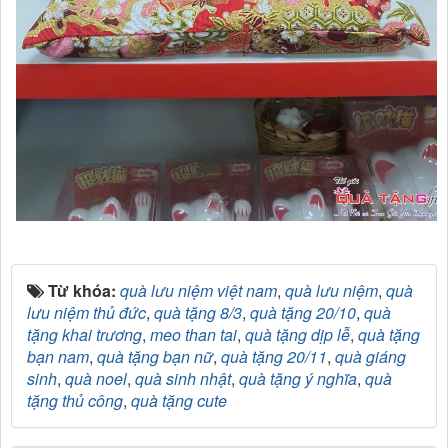
Từ khóa:
quà lưu niệm việt nam
,
quà lưu niệm
,
quà
lưu niệm thủ đức
,
quà tặng 8/3
,
quà tặng 20/10
,
quà
tặng khai trương
,
meo than tai
,
quà tặng dịp lễ
,
quà tặng
bạn nam
,
quà tặng bạn nữ
,
quà tặng 20/11
,
quà giáng
sinh
,
quà noel
,
quà sinh nhật
,
quà tặng ý nghĩa
,
quà
tặng thủ công
,
quà tặng cute