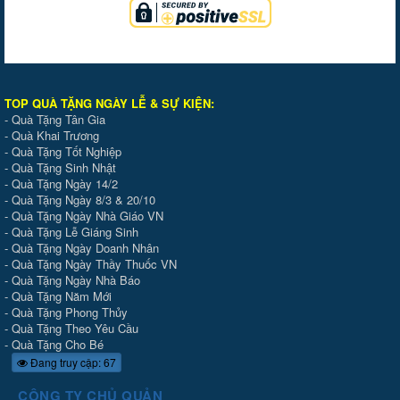
TOP QUÀ TẶNG NGÀY LỄ & SỰ KIỆ
N
:
-
Quà Tặng Tân Gia
-
Quà Khai Trương
-
Quà Tặng Tốt Nghiệp
-
Quà Tặng Sinh Nhật
-
Quà Tặng Ngày 14/2
-
Quà Tặng Ngày 8/3 & 20/10
-
Quà Tặng Ngày Nhà Giáo VN
-
Quà Tặng Lễ Giáng Sinh
-
Quà Tặng Ngày Doanh Nhân
-
Quà Tặng Ngày Thầy Thuốc VN
-
Quà Tặng Ngày Nhà Báo
-
Quà Tặng Năm Mới
-
Quà Tặng Phong Thủy
-
Quà Tặng Theo Yêu Cầu
-
Quà Tặng Cho Bé
Đang truy cập: 67
CÔNG TY CHỦ QUẢN