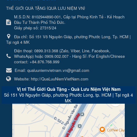
(
)
THẾ GIỚI QUÀ TẶNG
QUÀ LƯU NIỆM VN
M.S.D.N: 8102944890-001, Cấp tại Phòng Kinh Tế - Kế Hoạch
Đầu Tư Thành Phố Thủ Đức.
Giấy phép số: 27315/24
Địa chỉ:
Số 151 Võ Nguyên Giáp, phường Phước Long, Tp. HCM |
Tại ngã 4 MK
Điện thoại:
0899.313.368 (Zalo, Viber, Line, Facebook,
WhatsApp) hoặc 0909.002.007 - Hàng Sỉ /For English/Chinese
contact: +84.876.768.999
Email:
qualuuniemvietnam.vn@gmail.com
Website:
http://QuaLuuNiemVietNam.com
Vị trí Thế Giới Quà Tặng - Quà Lưu Niệm Việt Nam
Số 151 Võ Nguyên Giáp, phường Phước Long, tp. HCM | Tại ngã 4
MK