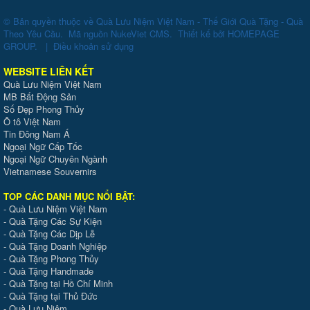
© Bản quyền thuộc về
Quà Lưu Niệm Việt Nam - Thế Giới Quà Tặng - Quà
Theo Yêu Cầu
.
Mã nguồn
NukeViet CMS
.
Thiết kế bởi
HOMEPAGE
GROUP
.
|
Điều khoản sử dụng
WEBSITE LIÊN KẾT
Quà Lưu Niệm Việt Nam
MB Bất Động Sản
Số Đẹp Phong Thủy
Ô tô Việt Nam
Tin Đông Nam Á
Ngoại Ngữ Cấp Tốc
Ngoại Ngữ Chuyên Ngành
Vietnamese Souvernirs
TOP CÁC DANH MỤC NỔI BẬT:
-
Quà Lưu Niệm Việt Nam
-
Quà Tặng Các Sự Kiện
-
Quà Tặng Các Dịp Lễ
-
Quà Tặng Doanh Nghiệp
-
Quà Tặng Phong Thủy
-
Quà Tặng Handmade
- Quà Tặng tại Hồ Chí Minh
-
Quà Tặng tại Thủ Đức
-
Quà Lưu Niệm