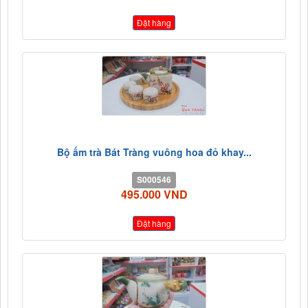
Đặt hàng
Bộ ấm trà Bát Tràng vuông hoa đỏ khay...
S000546
495.000 VND
Đặt hàng