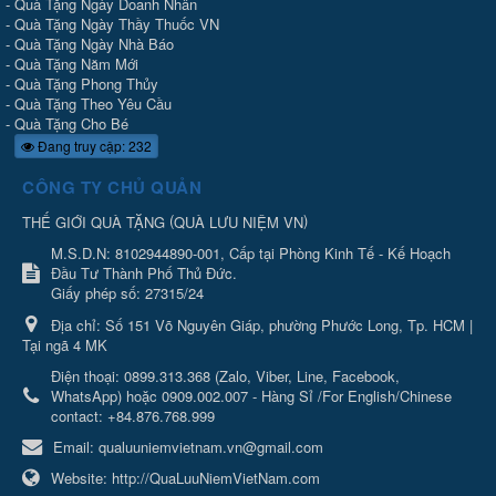
-
Quà Tặng Ngày Doanh Nhân
-
Quà Tặng Ngày Thầy Thuốc VN
-
Quà Tặng Ngày Nhà Báo
-
Quà Tặng Năm Mới
-
Quà Tặng Phong Thủy
-
Quà Tặng Theo Yêu Cầu
-
Quà Tặng Cho Bé
Đang truy cập: 232
CÔNG TY CHỦ QUẢN
(
)
THẾ GIỚI QUÀ TẶNG
QUÀ LƯU NIỆM VN
M.S.D.N: 8102944890-001, Cấp tại Phòng Kinh Tế - Kế Hoạch
Đầu Tư Thành Phố Thủ Đức.
Giấy phép số: 27315/24
Địa chỉ:
Số 151 Võ Nguyên Giáp, phường Phước Long, Tp. HCM |
Tại ngã 4 MK
Điện thoại:
0899.313.368 (Zalo, Viber, Line, Facebook,
WhatsApp) hoặc 0909.002.007 - Hàng Sỉ /For English/Chinese
contact: +84.876.768.999
Email:
qualuuniemvietnam.vn@gmail.com
Website:
http://QuaLuuNiemVietNam.com