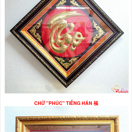
CHỮ "PHÚC" TIẾNG HÁN 福