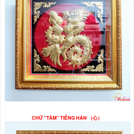
CHỮ "TÂM" TIẾNG HÁN （心）