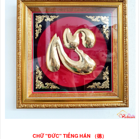
CHỮ "ĐỨC" TIẾNG HÁN （德）