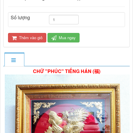
Số lượng
Thêm vào giỏ
Mua ngay
CHỮ "PHÚC" TIẾNG HÁN (福)