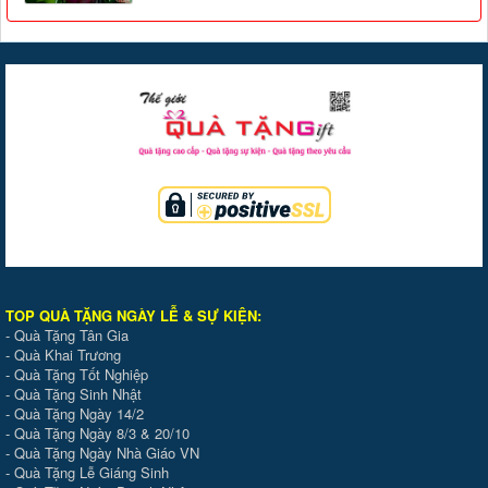
TOP QUÀ TẶNG NGÀY LỄ & SỰ KIỆ
N
:
-
Quà Tặng Tân Gia
-
Quà Khai Trương
-
Quà Tặng Tốt Nghiệp
-
Quà Tặng Sinh Nhật
-
Quà Tặng Ngày 14/2
-
Quà Tặng Ngày 8/3 & 20/10
-
Quà Tặng Ngày Nhà Giáo VN
-
Quà Tặng Lễ Giáng Sinh