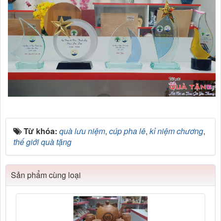
Từ khóa:
quà lưu niệm
,
cúp pha lê
,
kỉ niệm chương
,
thế giới quà tặng
Sản phẩm cùng loại