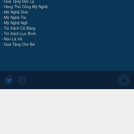
-
Quà Tặng Độc Lạ
-
Hàng Thủ Công Mỹ Nghệ
-
Mỹ Nghệ Dừa
-
Mỹ Nghệ Tre
-
Mỹ Nghệ Ngỗ
-
Túi Xách Cỏ Bàng
-
Túi Xách Lục Bình
-
Nón Lá Vẽ
-
Quà Tặng Cho Bé