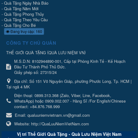
-
Quà Tặng Ngày Nhà Báo
-
Quà Tặng Năm Mới
-
Quà Tặng Phong Thủy
-
Quà Tặng Theo Yêu Cầu
-
Quà Tặng Cho Bé
Đang truy cập: 160
CÔNG TY CHỦ QUẢN
(
)
THẾ GIỚI QUÀ TẶNG
QUÀ LƯU NIỆM VN
M.S.D.N: 8102944890-001, Cấp tại Phòng Kinh Tế - Kế Hoạch
Đầu Tư Thành Phố Thủ Đức.
Giấy phép số: 27315/24
Địa chỉ:
Số 151 Võ Nguyên Giáp, phường Phước Long, Tp. HCM |
Tại ngã 4 MK
Điện thoại:
0899.313.368 (Zalo, Viber, Line, Facebook,
WhatsApp) hoặc 0909.002.007 - Hàng Sỉ /For English/Chinese
contact: +84.876.768.999
Email:
qualuuniemvietnam.vn@gmail.com
Website:
http://QuaLuuNiemVietNam.com
Vị trí Thế Giới Quà Tặng - Quà Lưu Niệm Việt Nam