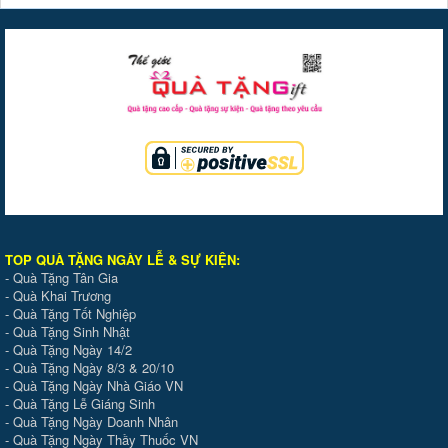
TOP QUÀ TẶNG NGÀY LỄ & SỰ KIỆ
N
:
-
Quà Tặng Tân Gia
-
Quà Khai Trương
-
Quà Tặng Tốt Nghiệp
-
Quà Tặng Sinh Nhật
-
Quà Tặng Ngày 14/2
-
Quà Tặng Ngày 8/3 & 20/10
-
Quà Tặng Ngày Nhà Giáo VN
-
Quà Tặng Lễ Giáng Sinh
-
Quà Tặng Ngày Doanh Nhân
-
Quà Tặng Ngày Thầy Thuốc VN