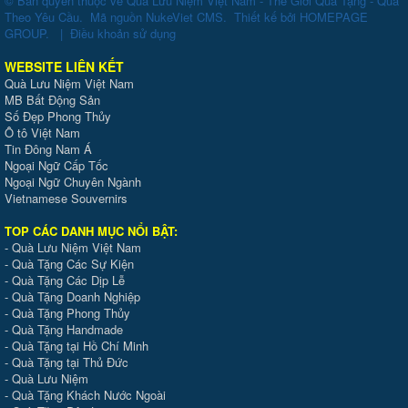
© Bản quyền thuộc về
Quà Lưu Niệm Việt Nam - Thế Giới Quà Tặng - Quà
Theo Yêu Cầu
.
Mã nguồn
NukeViet CMS
.
Thiết kế bởi
HOMEPAGE
GROUP
.
|
Điều khoản sử dụng
WEBSITE LIÊN KẾT
Quà Lưu Niệm Việt Nam
MB Bất Động Sản
Số Đẹp Phong Thủy
Ô tô Việt Nam
Tin Đông Nam Á
Ngoại Ngữ Cấp Tốc
Ngoại Ngữ Chuyên Ngành
Vietnamese Souvernirs
TOP CÁC DANH MỤC NỔI BẬT:
-
Quà Lưu Niệm Việt Nam
-
Quà Tặng Các Sự Kiện
-
Quà Tặng Các Dịp Lễ
-
Quà Tặng Doanh Nghiệp
-
Quà Tặng Phong Thủy
-
Quà Tặng Handmade
- Quà Tặng tại Hồ Chí Minh
-
Quà Tặng tại Thủ Đức
-
Quà Lưu Niệm
-
Quà Tặng Khách Nước Ngoài